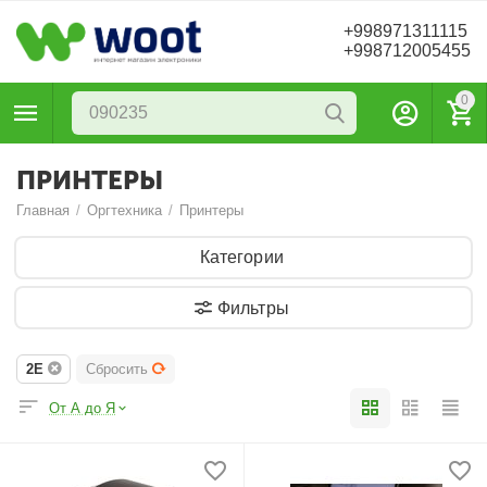
+998971311115
+998712005455
0
ПРИНТЕРЫ
Главная
/
Оргтехника
/
Принтеры
Категории
Фильтры
2E
Сбросить
От А до Я