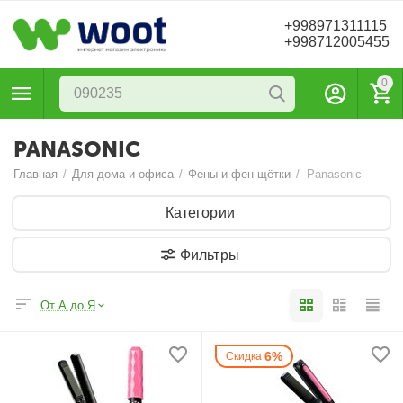
+998971311115
+998712005455
0
PANASONIC
Главная
/
Для дома и офиса
/
Фены и фен-щётки
/
Panasonic
Категории
Фильтры
От А до Я
6%
Скидка