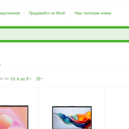
редложения
Продавайте на Woot!
Наш телеграм номер
P
ть по:
От А до Я
20