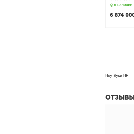
value | Intel
в наличии
Antiglare sli
Narrow Borde
6 874 00
Ноутбуки HP
ОТЗЫВ