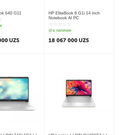
ook 640 G11
HP EliteBook 8 G1i 14 inch
Notebook AI PC
и
в наличии
000
UZS
18 067 000
UZS