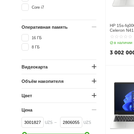
Core i7
HP 15s-fq000
Оперативная память
Celeron N4
SSD 256GB| 
16 ГБ
UHD Graphic
в наличии
8 ГБ
3 002 00
Видеокарта
Объём накопителя
Цвет
Цена
–
UZS
UZS