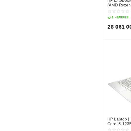
HP EliteBoo
(AMD Ryzen
360/LPDDR
1TB/14" 2.8
в наличии
OLED/Touc
Graphics/Win
28 061 0
HP Laptop |
Core i5-123
DDR4 2DM 3