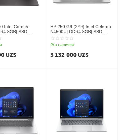
 Intel Core i5-
HP 250 G9 (2Y9) Intel Celeron
DR4 8GB| SSD
N4500U| DDR4 8GB| SSD
.6″ FHD| Intel UHD
256GB| 15.6 HD| Intel UHD
Free Dos| Dark Ash
Graphics| DOS| RU| Silver
и
в наличии
00
UZS
3 132 000
UZS