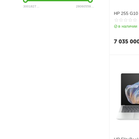
3001827
UZS
28060559
UZS
HP 255 G10
в наличии
7 035 00