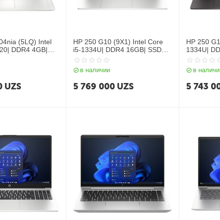
4nia (5LQ) Intel
HP 250 G10 (9X1) Intel Core
HP 250 G10
120| DDR4 4GB|
i5-1334U| DDR4 16GB| SSD
1334U| D
15.6 HD| Intel
512GB| 15.6″ FHD| Intel Iris Xe
512GB| 15
s| DOS| RU| Silver
graphics| NoOS| RU| Silver
Graphics| 
в наличии
в наличи
Silver
0
UZS
5 769 000
UZS
5 743 0