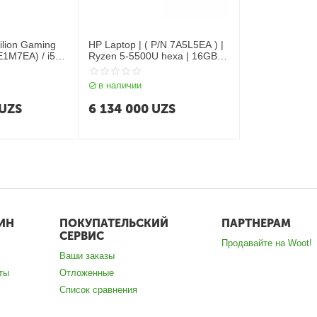
ilion Gaming
HP Laptop | ( P/N 7A5L5EA ) |
E1M7EA) / i5
Ryzen 5-5500U hexa | 16GB
/ SSD 512 GB /
DDR4 2DM 3200 | 512GB
PCIe value | AMD Radeon
в наличии
Integrated Graphics | 15.6
FHD Antiglare slim IPS 250 nits
UZS
6 134 000
UZS
Narrow Border | No ODD |
OST FreeDOS 3.0 | Natural
Silver (FF+) + NSV - 720p |
WARR 1/1/0 EUR
ИН
ПОКУПАТЕЛЬСКИЙ
ПАРТНЕРАМ
СЕРВИС
Продавайте на Woot!
Ваши заказы
ты
Отложенные
Список сравнения