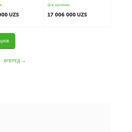
и
в наличии
000
UZS
17 006 000
UZS
аров
ВПЕРЕД