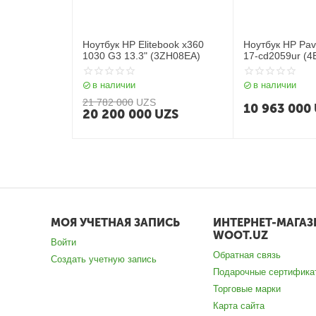
Ноутбук HP Elitebook x360
Ноутбук HP Pav
1030 G3 13.3" (3ZH08EA)
17-cd2059ur (4
11300H / 8 GB 
17.3",черный
в наличии
в наличии
21 782 000
UZS
10 963 000
20 200 000
UZS
МОЯ УЧЕТНАЯ ЗАПИСЬ
ИНТЕРНЕТ-МАГАЗ
WOOT.UZ
Войти
Обратная связь
Создать учетную запись
Подарочные сертифика
Торговые марки
Карта сайта