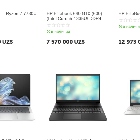
 — Ryzen 7 7730U
HP Elitebook 640 G10 (600)
HP EliteB
(Intel Core i5-1335U/ DDR4
16GB/ SSD 512GB/ 14" FHD
в наличи
IPS/ Intel Iris Xe Graphics/
в наличии
NoOS/ RU) Silver
0
UZS
7 570 000
UZS
12 973 