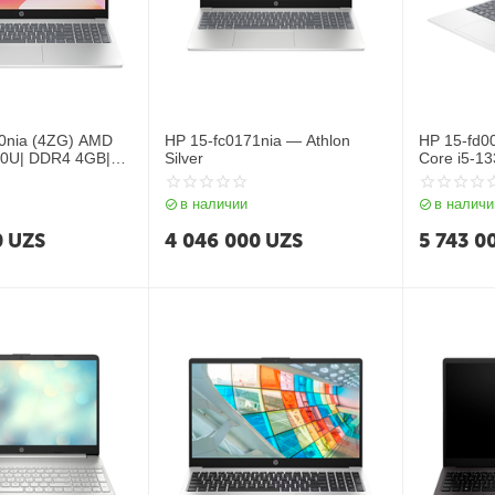
0nia (4ZG) AMD
HP 15-fc0171nia — Athlon
HP 15-fd00
20U| DDR4 4GB|
Silver
Core i5-1
 15,6″ FHD| AMD
SSD 512GB
hics| NoOS| RU|
Intel Iris 
в наличии
в наличи
RU) Blue
0
UZS
4 046 000
UZS
5 743 0