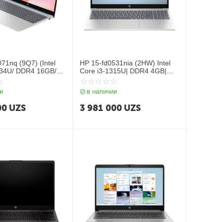
71nq (9Q7) (Intel
HP 15-fd0531nia (2HW) Intel
334U/ DDR4 16GB/
Core i3-1315U| DDR4 4GB|
/ 15.6" FHD IPS/
SSD 256GB| 15.6″ FHD LCD|
Xe graphics/ NoOS/
Intel UHD Graphics| NoOS| RU|
и
в наличии
Silver
00
UZS
3 981 000
UZS