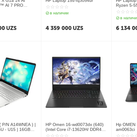
k X G1a 14 AI
HP Laptop 15s-fq3054ur
HP Laptop 
™ AI 7 PRO
Ryzen 5-5
5x 16GB/SSD
DDR4 2DM 
в наличии
K
value | A
в наличи
h/AMD Radeon™
Graphics |
 11Pro/ RU) Silver
slim IPS 25
00
UZS
4 359 000
UZS
6 134 0
 ( P/N A14WNEA ) |
HP Omen 16-wd0073dx (640)
Hp OMEN G
5U - U15 | 16GB
(Intel Core i7-13620H/ DDR4
am0063ci
200 | 512GB PCIe
16GB/ SSD 1TB/ 16,1" FHD