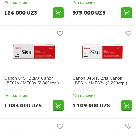
в наличии
в наличии
40 (цена за один тип, 1шт)
124 000
UZS
979 000
UZS
Canon 045HB для Canon
Canon 045HC для Canon
LBP61x / MF63x (2 800стр.)
LBP61x / MF63x (2 200стр.)
в наличии
в наличии
1 083 000
UZS
1 109 000
UZS