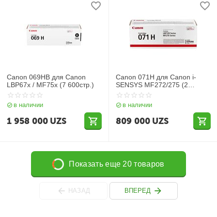
Canon 069HB для Canon
Canon 071H для Canon i-
LBP67x / MF75x (7 600стр.)
SENSYS MF272/275 (2
500стр.)
в наличии
в наличии
1 958 000
UZS
809 000
UZS
Показать еще 20 товаров
НАЗАД
ВПЕРЕД