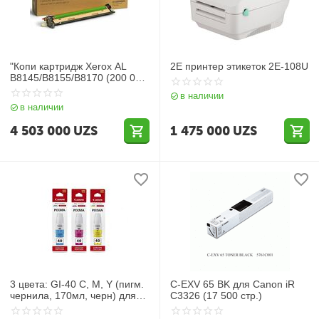
"Копи картридж Xerox AL
2E принтер этикеток 2E-108U
B8145/B8155/B8170 (200 000
стр) "
в наличии
в наличии
4 503 000
UZS
1 475 000
UZS
3 цвета: GI-40 C, M, Y (пигм.
C-EXV 65 BK для Canon iR
чернила, 170мл, черн) для
C3326 (17 500 стр.)
Canon
G5040/6040/7040/GM2040/40