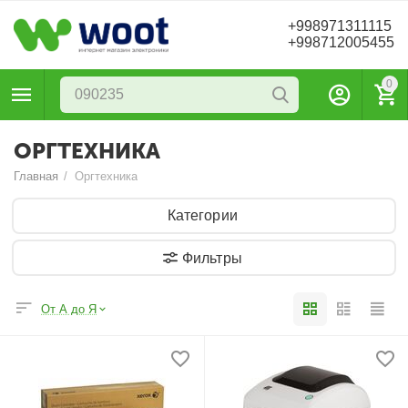
+998971311115
+998712005455
0
ОРГТЕХНИКА
Главная
/
Оргтехника
Категории
Фильтры
От А до Я