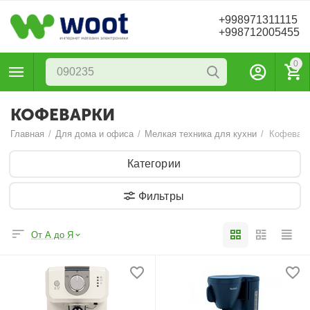
+998971311115
+998712005455
0
КОФЕВАРКИ
Главная
/
Для дома и офиса
/
Мелкая техника для кухни
/
Кофевар
Категории
Фильтры
От А до Я