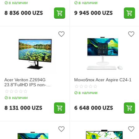
в наличии
в наличии
8 836 000
UZS
9 945 000
UZS
Acer Veriton Z2694G
Моноблок Acer Aspire C24-1
23.8"FullHD IPS non-
touch/Intel Core i3 12100/8 ГБ
в наличии
DDR4 3200/256 ГБ M.2
в наличии
8 131 000
UZS
6 648 000
UZS