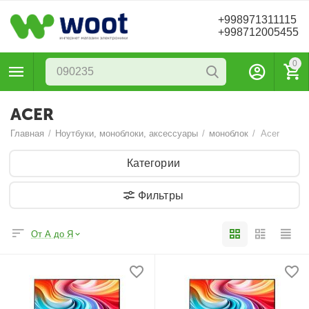
+998971311115
+998712005455
0
ACER
Главная
/
Ноутбуки, моноблоки, аксессуары
/
моноблок
/
Acer
Категории
Фильтры
От А до Я