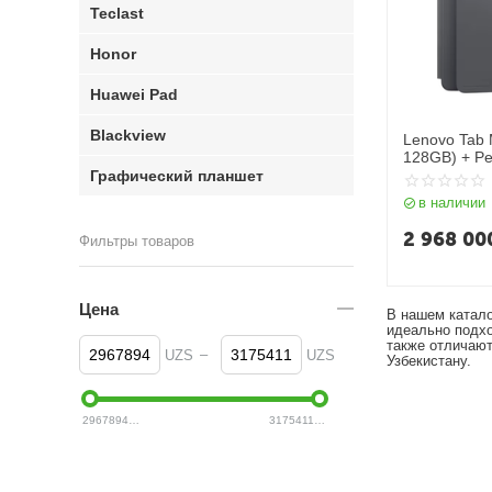
Teclast
Honor
Huawei Pad
Blackview
Lenovo Tab 
128GB) + Pe
Графический планшет
в наличии
2 968 00
Фильтры товаров
Цена
В нашем катал
идеально подхо
также отличают
–
UZS
UZS
Узбекистану.
2967894
UZS
3175411
UZS