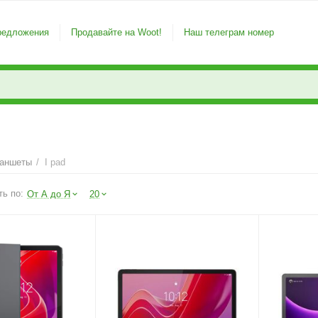
редложения
Продавайте на Woot!
Наш телеграм номер
аншеты
/
I pad
ть по:
От А до Я
20