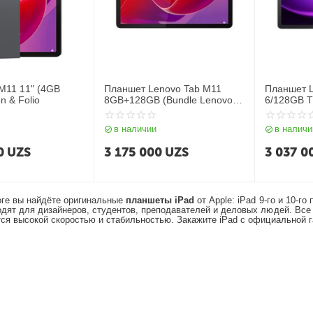
M11 11" (4GB
Планшет Lenovo Tab M11
Планшет L
n & Folio
8GB+128GB (Bundle Lenovo
6/128GB 
Pen)
в наличии
в наличи
0
UZS
3 175 000
UZS
3 037 0
оге вы найдёте оригинальные
планшеты iPad
от Apple: iPad 9-го и 10-го
дят для дизайнеров, студентов, преподавателей и деловых людей. Все 
ся высокой скоростью и стабильностью. Закажите iPad с официальной г