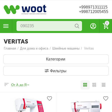
+998971311115
+998712005455
0
VERITAS
Главная
/
Для дома и офиса
/
Швейные машины
/
Veritas
Категории
Фильтры
От А до Я