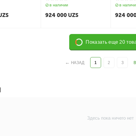
в наличии
в наличи
UZS
924 000
UZS
924 00
Показать еще 20 тов
НАЗАД
1
2
3
Ы
Здесь пока ничего нет