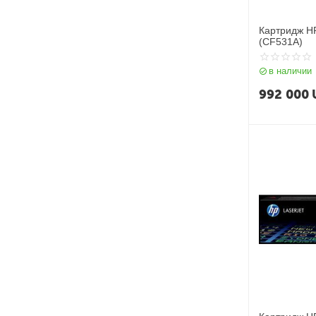
8000 страниц
Картридж H
825 страниц
(CF531A)
850 страниц
в наличии
900 страниц
992 000
9000 страниц