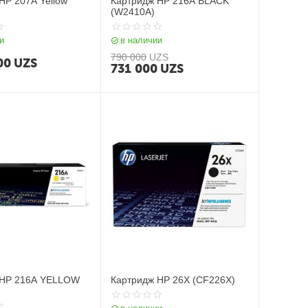
HP 207A Yellow
Картридж HP 216A BLACK
(W2410A)
и
в наличии
790 000
UZS
00
UZS
731 000
UZS
 HP 216A YELLOW
Картридж HP 26X (CF226X)