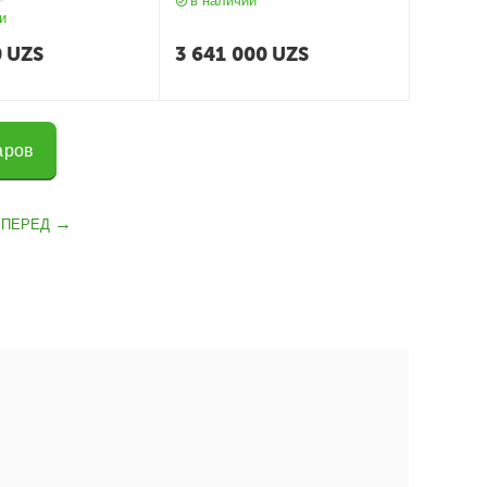
в наличии
и
0
UZS
3 641 000
UZS
аров
ВПЕРЕД