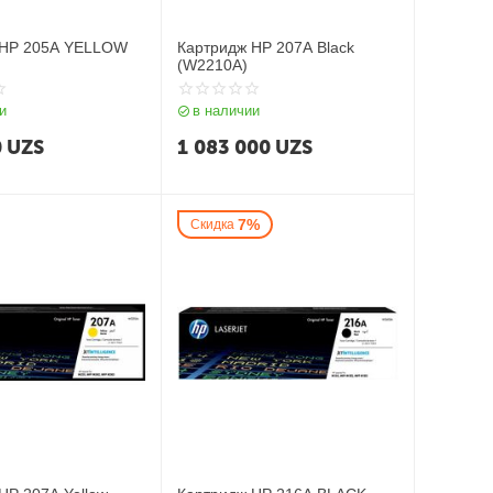
 HP 205A YELLOW
Картридж HP 207A Black
(W2210A)
и
в наличии
0
UZS
1 083 000
UZS
7%
Скидка