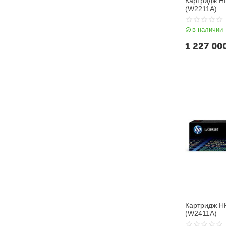
Картридж H
(W2211A)
в наличии
1 227 00
Картридж H
(W2411A)