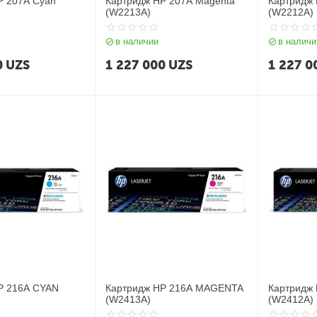
P 207A Cyan
Картридж HP 207A Magenta
Картридж 
(W2213A)
(W2212A)
в наличии
в наличи
0
UZS
1 227 000
UZS
1 227 0
P 216A CYAN
Картридж HP 216A MAGENTA
Картридж
(W2413A)
(W2412A)