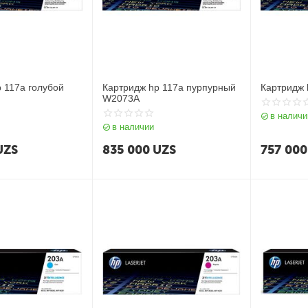
 117a голубой
Картридж hp 117a пурпурный
Картридж 
W2073A
в наличи
в наличии
UZS
835 000
UZS
757 000