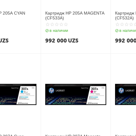
P 205A CYAN
Картридж HP 205A MAGENTA
Картридж
(CF533A)
(CF532A)
в наличии
в наличи
UZS
992 000
UZS
992 00