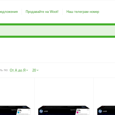
редложения
Продавайте на Woot!
Наш телеграм номер
ть по:
От А до Я
20