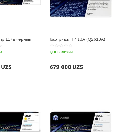
hp 117a черный
Картридж HP 13A (Q2613A)
и
в наличии
UZS
679 000
UZS