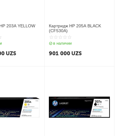
 HP 203A YELLOW
Картридж HP 205A BLACK
(CF530A)
и
в наличии
00
UZS
901 000
UZS