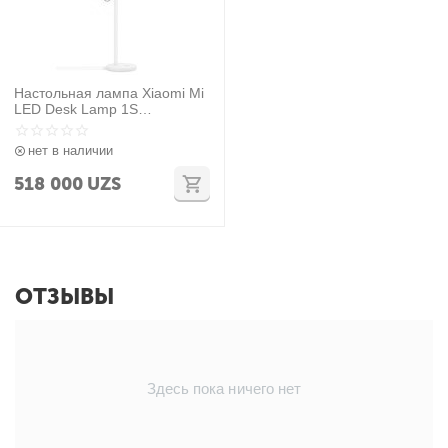
Настольная лампа Xiaomi Mi
LED Desk Lamp 1S
(SKU:MUE4105GL)MJTD01S
YL
нет в наличии
518 000
UZS
ОТЗЫВЫ
Здесь пока ничего нет