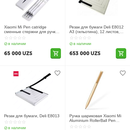
Xiaomi Mi Pen catridge
Резак для бумаги Deli E8012
сменные стержни для ручки
A3 (гильотина), 12 листов,
3шт
металлический, 69,5×43×44
см
в наличии
в наличии
65 000
UZS
653 000
UZS
Резак для бумаги, Deli E8013
Ручка шариковая Xiaomi Mi
Aluminium RollerBall Pen
BZL4006TY Gold
в наличии