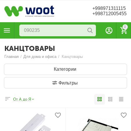
+998971311115
+998712005455
0
КАНЦТОВАРЫ
Главная
/
Для дома и офиса
/
Канцтовары
Категории
Фильтры
От А до Я