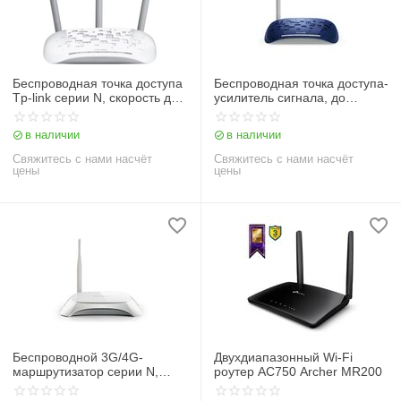
Беспроводная точка доступа
Беспроводная точка доступа-
Tp-link серии N, скорость до
усилитель сигнала, до
450 Мбит/с TL-WA901ND
150Мбит/с TP-Link TL-
WA730RE
в наличии
в наличии
Свяжитесь с нами насчёт
Свяжитесь с нами насчёт
цены
цены
Беспроводной 3G/4G-
Двухдиапазонный Wi‑Fi
маршрутизатор серии N,
роутер AC750 Archer MR200
скорость до 150 Мбит/с TL-
MR3220