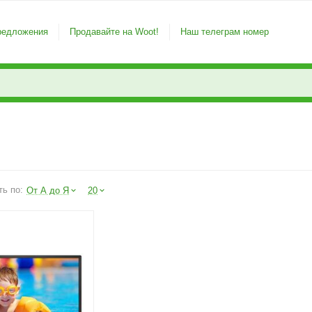
редложения
Продавайте на Woot!
Наш телеграм номер
ть по:
От А до Я
20