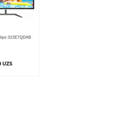
ilips 323E7QDAB
0
UZS