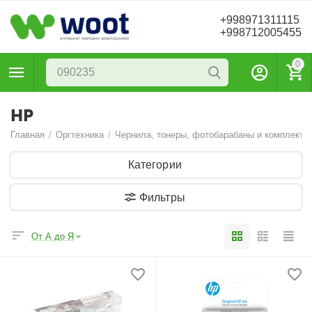
+998971311115
+998712005455
0
HP
Главная
/
Оргтехника
/
Чернила, тонеры, фотобарабаны и комплекту
Категории
Фильтры
От А до Я