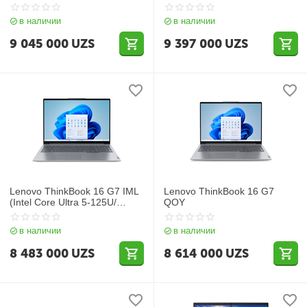
16GB/ SSD 512GB/ 16"
WUXGA IPS/ Intel Iris Xe
в наличии
в наличии
Graphics/ Backlit/ NoOS/ RU)
Arctic Grey
9 045 000
UZS
9 397 000
UZS
Lenovo ThinkBook 16 G7 IML
Lenovo ThinkBook 16 G7
(Intel Core Ultra 5-125U/
QOY
DDR5 16GB/ SSD 512GB/ 16"
WUXGA IPS/ Integrated Intel
в наличии
в наличии
Graphics/ NoOS/ RU) Arctic
Grey
8 483 000
UZS
8 614 000
UZS