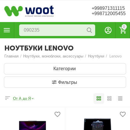
+998971311115
+998712005455
0
НОУТБУКИ LENOVO
Главная
/
Ноутбуки, моноблоки, аксессуары
/
Ноутбуки
/
Lenovo
Категории
Фильтры
От А до Я