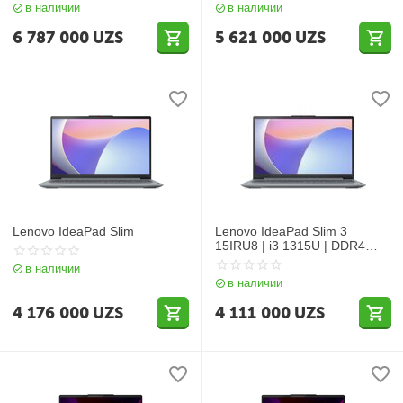
в наличии
в наличии
_G4_TLC/INTEGRATED_GRA
PHICS/16_WUXGA_AG_300N
6 787 000
UZS
5 621 000
UZS
_N/WLAN_2X2AX+BT/3C...
Lenovo IdeaPad Slim
Lenovo IdeaPad Slim 3
15IRU8 | i3 1315U | DDR4
8Gb | SSD 256 Gb | 15.6"
в наличии
FHD)
в наличии
4 176 000
UZS
4 111 000
UZS