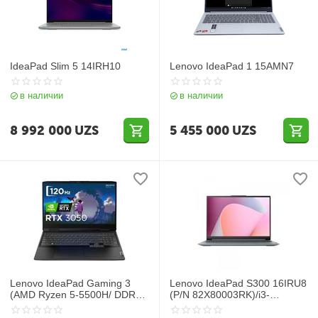
IdeaPad Slim 5 14IRH10
Lenovo IdeaPad 1 15AMN7
в наличии
в наличии
8 992 000
UZS
5 455 000
UZS
Lenovo IdeaPad Gaming 3
Lenovo IdeaPad S300 16IRU8
(AMD Ryzen 5-5500H/ DDR4
(P/N 82X80003RK)/i3-
16GB/ SSD 512GB/ 15" FHD
1315U/8GB(2X32GX32)_LP5_
IPS/ 4GB GeForce RTX2050
4800/256GB_SSD_M.2_2242