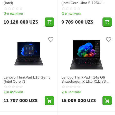
(Intel)
(Intel Core Ultra 5-125U/
DDR5 16GB/ SSD 512GB/ 16"
WUXGA IPS/ Integrated Intel
в наличии
в наличии
Graphics/ Backlit/ NoOS/ RU)
Black
10 128 000
UZS
9 789 000
UZS
Lenovo ThinkPad E16 Gen 3
Lenovo ThinkPad T14s G6
(Intel Core 7)
Snapdragon X Elite X1E-78-
100| DDR5 32GB| SSD
512GB| 14″ WUXGA IPS|
в наличии
в наличии
Integrated Qualcomm Adreno|
Backlit| Win11| RU| Black
11 707 000
UZS
15 009 000
UZS