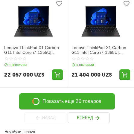
Lenovo ThinkPad X1 Carbon
Lenovo ThinkPad X1 Carbon
G11 Intel Core i7-1355U|
G11 Intel Core i7-1365U|
DDR5 32GB| SSD 1TB SSD|
DDR5 16GB| SSD 512GB| 14
14″ WUXGA IPS| Intel Iris Xe
WUXGA IPS| Intel Iris Xe
в наличии
в наличии
Graphics| Backlit| NoOS| RU|
Graphic| Win10| RU| Black
Black
22 057 000
UZS
21 404 000
UZS
Показать еще 20 товаров
НАЗАД
ВПЕРЕД
Ноутбуки Lenovo