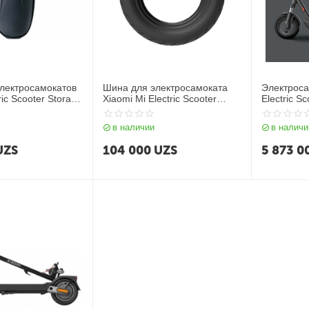
электросамокатов
Шина для электросамоката
Электроса
ric Scooter Storage
Xiaomi Mi Electric Scooter
Electric S
Pneumatic Tire 8.5
в наличии
в наличи
UZS
104 000
UZS
5 873 0