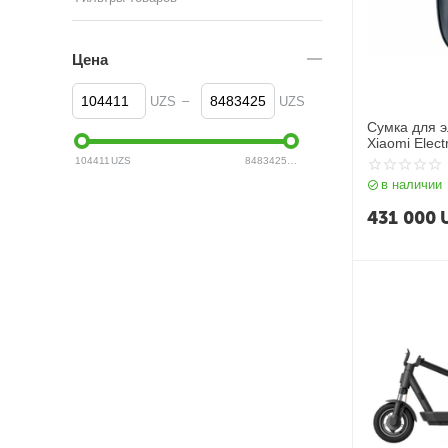
Цена
–
UZS
UZS
Сумка для 
Xiaomi Elect
Bag
104411
UZS
8483425
UZS
в наличии
431 000