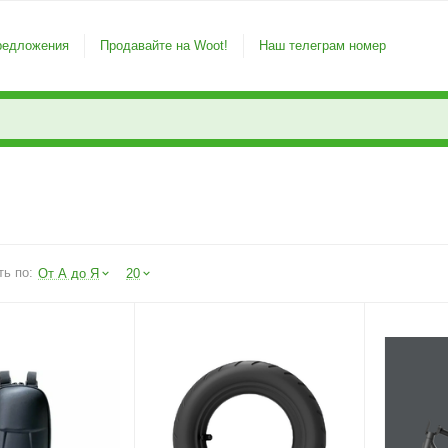
редложения
Продавайте на Woot!
Наш телеграм номер
ть по:
От А до Я
20