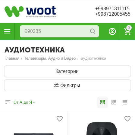
+998971311115
+998712005455
0
АУДИОТЕХНИКА
Главная
/
Телевизоры, Аудио и Видео
/
аудиотехника
Категории
Фильтры
От А до Я