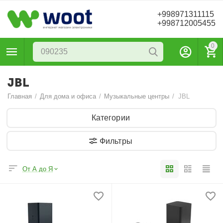
+998971311115
+998712005455
0
JBL
Главная
/
Для дома и офиса
/
Музыкальные центры
/
JBL
Категории
Фильтры
От А до Я