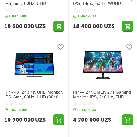
IPS, 5mc, 60Hz, UHD
IPS, 14mc, 60Hz, WUHD
(3840x2160), HDMI,
(3840x2160), HDMI,
DisplayPort, TypeC, Silver
DisplayPort, TypeC, Silver
в наличии
в наличии
10 600 000
UZS
18 400 000
UZS
HP - 43" Z43 4K UHD Monitor,
HP — 27″ OMEN 27s Gaming
IPS, 6mc, 60Hz, UHD (3840 x
Monitor, IPS, 240 Hz, FHD
2160), HDMI, DisplayPort,
(1920 x 1080),HDMI; Audio;
TypeC, Silver
USB hub; DisplayPort
в наличии
в наличии
10 900 000
UZS
4 700 000
UZS