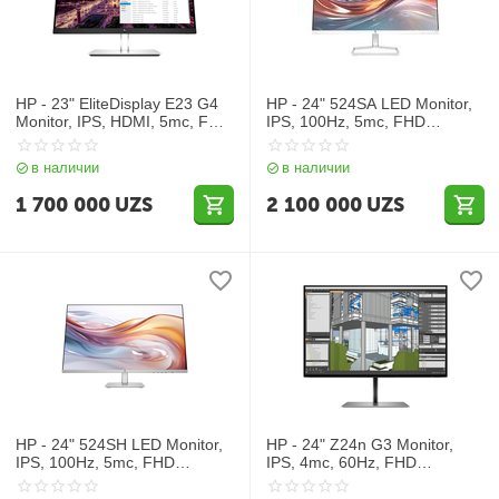
HP - 23" EliteDisplay E23 G4
HP - 24" 524SA LED Monitor,
Monitor, IPS, HDMI, 5mc, FHD
IPS, 100Hz, 5mc, FHD
(1920x1080), Silver
(1920x1080), VGA+HDMI,
(9VF96AA)
Silver Black
в наличии
в наличии
1 700 000
UZS
2 100 000
UZS
HP - 24" 524SH LED Monitor,
HP - 24" Z24n G3 Monitor,
IPS, 100Hz, 5mc, FHD
IPS, 4mc, 60Hz, FHD
(1920x1080), VGA+HDMI,
(1920x1080), HDMI,
Silver Black
DisplayPort, Silver