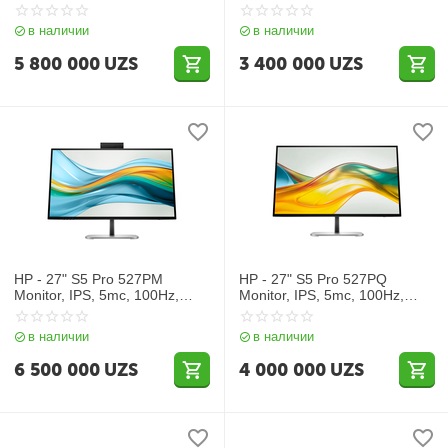
5mc, UHD (3840x2160), Silver
(2560x1440),
DisplayPort+HDMI, Silver
в наличии
в наличии
Black
5 800 000
UZS
3 400 000
UZS
HP - 27" S5 Pro 527PM
HP - 27" S5 Pro 527PQ
Monitor, IPS, 5mc, 100Hz,
Monitor, IPS, 5mc, 100Hz,
QHD (2560x1440),
QHD (2560x1440), HDMI+DP,
HDMI+DP,USB-C, Black
Black
в наличии
в наличии
6 500 000
UZS
4 000 000
UZS