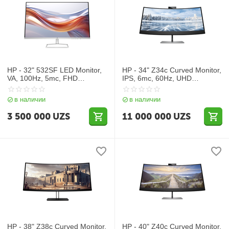
HP - 32" 532SF LED Monitor,
HP - 34" Z34c Curved Monitor,
VA, 100Hz, 5mc, FHD
IPS, 6mc, 60Hz, UHD
(1920x1080), HDMI, VGA,
(3840x2160), HDMI,
Black
DisplayPort, TypeC, Silver
в наличии
в наличии
3 500 000
UZS
11 000 000
UZS
HP - 38" Z38c Curved Monitor,
HP - 40" Z40c Curved Monitor,