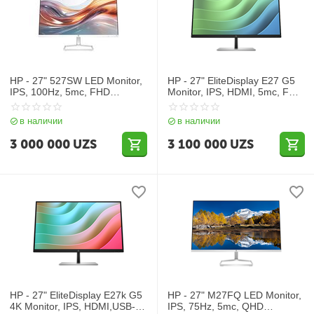
HP - 27" 527SW LED Monitor,
HP - 27" EliteDisplay E27 G5
IPS, 100Hz, 5mc, FHD
Monitor, IPS, HDMI, 5mc, FHD
(1920x1080), VGA+HDMI,
(1920x1080), Silver
Silver White
в наличии
в наличии
3 000 000
UZS
3 100 000
UZS
HP - 27" EliteDisplay E27k G5
HP - 27" M27FQ LED Monitor,
4K Monitor, IPS, HDMI,USB-C,
IPS, 75Hz, 5mc, QHD