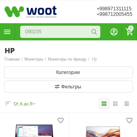
+998971311115
+998712005455
0
HP
Главная
/
Мониторы
/
Мониторы по бренду
/
Hp
Категории
Фильтры
От А до Я