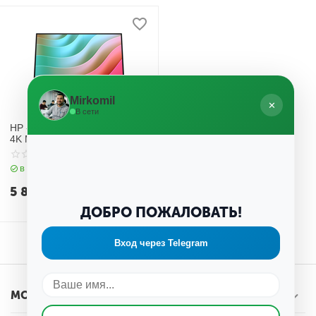
Mirkomil
✕
В сети
HP - 27" EliteDisplay E27k G5
4K Monitor, IPS, HDMI,USB-C,
5mc, UHD (3840x2160), Silver
в наличии
5 800 000
UZS
ДОБРО ПОЖАЛОВАТЬ!
Вход через Telegram
МОЯ УЧЕТНАЯ ЗАПИСЬ