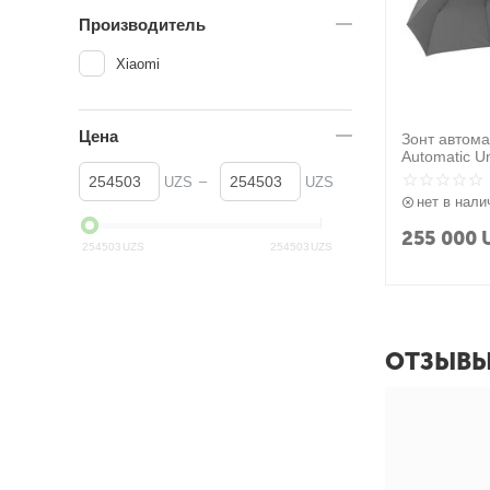
Производитель
Xiaomi
Цена
Зонт автома
Automatic U
–
UZS
UZS
нет в нали
255 000
254503
UZS
254503
UZS
ОТЗЫВ