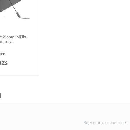
т Xiaomi MiJia
mbrella
чии
UZS
Ы
Здесь пока ничего нет