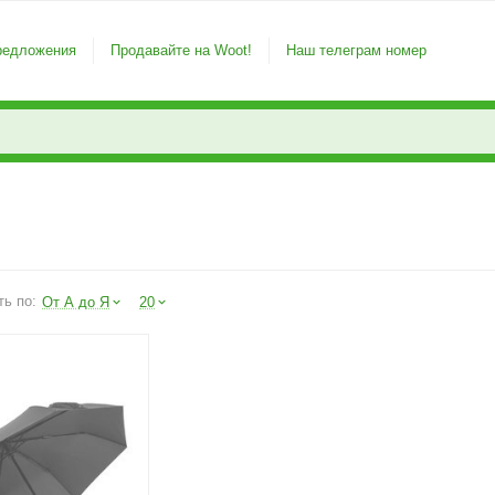
редложения
Продавайте на Woot!
Наш телеграм номер
ть по:
От А до Я
20