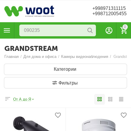
+998971311115
+998712005455
0
GRANDSTREAM
Главная
/
Для дома и офиса
/
Камеры видеонаблюдения
/
Grandstr
Категории
Фильтры
От А до Я