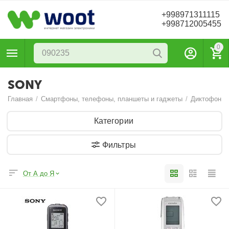
+998971311115
+998712005455
0
SONY
Главная
/
Смартфоны, телефоны, планшеты и гаджеты
/
Диктофоны
Категории
Фильтры
От А до Я