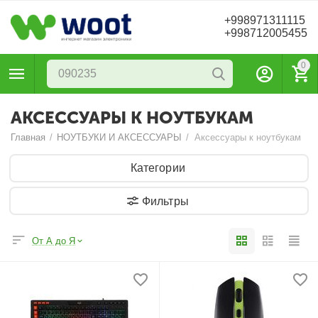
+998971311115
+998712005455
0
АКСЕССУАРЫ К НОУТБУКАМ
Главная
/
НОУТБУКИ И АКСЕССУАРЫ
/
Аксессуары к ноутбукам
Категории
Фильтры
От А до Я