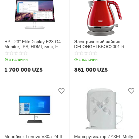
HP - 23" EliteDisplay E23 G4
Электрический чайник
Monitor, IPS, HDMI, 5mc, FHD
DELONGHI KBOC2001 R
(1920x1080), Silver
(9VF96AA)
в наличии
в наличии
1 700 000
UZS
861 000
UZS
Моноблок Lenovo V30a-24IIL
Маршрутизатор ZYXEL Multy