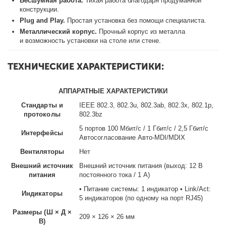
Бесшумная работа.
Тихая работа благодаря продуманной
конструкции.
Plug and Play.
Простая установка без помощи специалиста.
Металлический корпус.
Прочный корпус из металла
и возможность установки на столе или стене.
ТЕХНИЧЕСКИЕ ХАРАКТЕРИСТИКИ:
АППАРАТНЫЕ ХАРАКТЕРИСТИКИ
Стандарты и
IEEE 802.3, 802.3u, 802.3ab, 802.3x, 802.1p,
протоколы
802.3bz
5 портов 100 Мбит/с / 1 Гбит/с / 2,5 Гбит/с
Интерфейсы
Автосогласование Авто-MDI/MDIX
Вентиляторы
Нет
Внешний источник
Внешний источник питания (выход: 12 В
питания
постоянного тока / 1 А)
• Питание системы: 1 индикатор • Link/Act:
Индикаторы
5 индикаторов (по одному на порт RJ45)
Размеры (Ш × Д ×
209 × 126 × 26 мм
В)