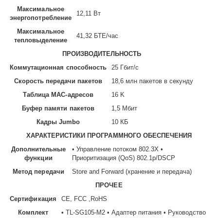
Максимальное
12,11 Вт
энергопотребление
Максимальное
41,32 БТЕ/час
тепловыделение
ПРОИЗВОДИТЕЛЬНОСТЬ
Коммутационная способность
25 Гбит/с
Скорость передачи пакетов
18,6 млн пакетов в секунду
Таблица МАС-адресов
16 K
Буфер памяти пакетов
1,5 Мбит
Кадры Jumbo
10 КБ
ХАРАКТЕРИСТИКИ ПРОГРАММНОГО ОБЕСПЕЧЕНИЯ
Дополнительные
• Управление потоком 802.3X •
функции
Приоритизация (QoS) 802.1p/DSCP
Метод передачи
Store and Forward (хранение и передача)
ПРОЧЕЕ
Сертификация
CE, FCC ,RoHS
Комплект
• TL-SG105-M2 • Адаптер питания • Руководство