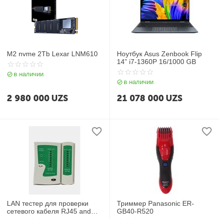
M2 nvme 2Tb Lexar LNM610
Ноутбук Asus Zenbook Flip
14” i7-1360P 16/1000 GB
в наличии
в наличии
2 980 000
UZS
21 078 000
UZS
LAN тестер для проверки
Триммер Panasonic ER-
сетевого кабеля RJ45 and
GB40-R520