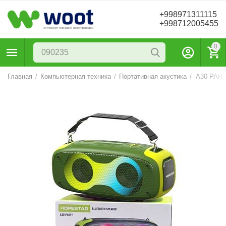
+998971311115
+998712005455
0
Главная
/
Компьютерная техника
/
Портативная акустика
/
A30 PART