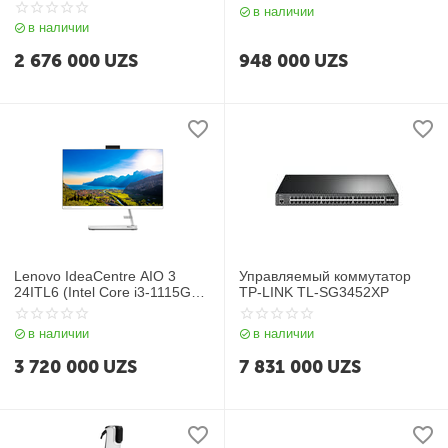
в наличии
в наличии
2 676 000
UZS
948 000
UZS
Lenovo IdeaCentre AIO 3
Управляемый коммутатор
24ITL6 (Intel Core i3-1115G4/
TP-LINK TL-SG3452XP
DDR4 4GB/ HDD 1TB/ 23,8
IPS FHD LCD/ Integrated Intel
в наличии
в наличии
UHD Graphics/
Keyboard+mouse/ NoOS/ RU)
3 720 000
UZS
7 831 000
UZS
White