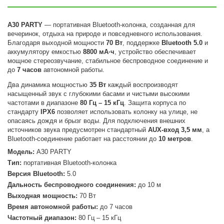
A30 PARTY
— портативная Bluetooth-колонка, созданная для
вечеринок, отдыха на природе и повседневного использования.
Благодаря выходной мощности
70 Вт
, поддержке
Bluetooth 5.0
и
аккумулятору емкостью
8800 мА·ч
, устройство обеспечивает
мощное стереозвучание, стабильное беспроводное соединение и
до
7 часов
автономной работы.
Два динамика мощностью
35 Вт
каждый воспроизводят
насыщенный звук с глубокими басами и чистыми высокими
частотами в диапазоне
80 Гц – 15 кГц
. Защита корпуса по
стандарту
IPX6
позволяет использовать колонку на улице, не
опасаясь дождя и брызг воды. Для подключения внешних
источников звука предусмотрен стандартный
AUX-вход 3,5 мм
, а
Bluetooth-соединение работает на расстоянии до
10 метров
.
Модель:
A30 PARTY
Тип:
портативная Bluetooth-колонка
Версия Bluetooth:
5.0
Дальность беспроводного соединения:
до 10 м
Выходная мощность:
70 Вт
Время автономной работы:
до 7 часов
Частотный диапазон:
80 Гц – 15 кГц