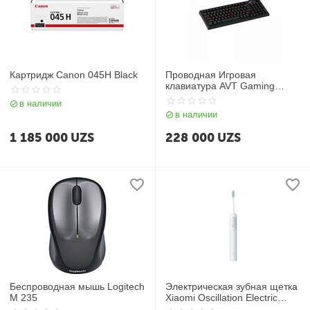
Картридж Canon 045H Black
Проводная Игровая
клавиатура AVT Gaming
KGW05 чёрный
в наличии
в наличии
1 185 000
UZS
228 000
UZS
Беспроводная мышь Logitech
Электрическая зубная щетка
M 235
Xiaomi Oscillation Electric
Toothbrush