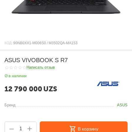
КОД:
90NB0XX1-M006S0 / M3502QA-MA153
ASUS VIVOBOOK S R7
Написать отзыв
в наличии
12 790 000
UZS
Бренд
ASUS
+
−
В корзину