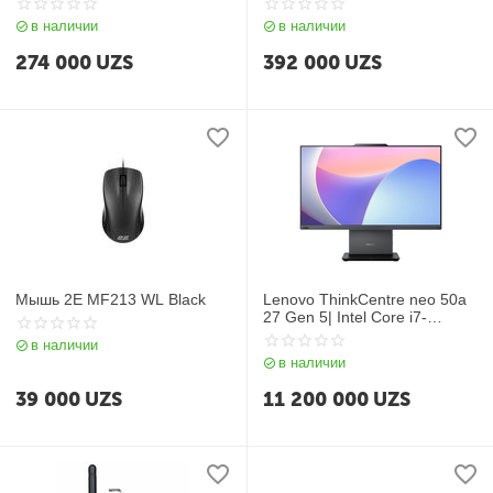
в наличии
в наличии
274 000
UZS
392 000
UZS
Мышь 2Е MF213 WL Black
Lenovo ThinkCentre neo 50a
27 Gen 5| Intel Core i7-
13620H| DDR5 16GB| SSD
в наличии
512GB| 27″ FHD (1920×1080)
в наличии
IPS| Intel UHD Graphics|
keyboard + mouse| RU| Luna
39 000
UZS
11 200 000
UZS
Grey