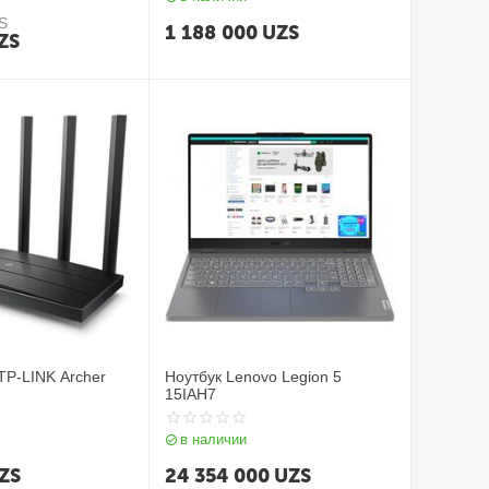
S
1 188 000
UZS
ZS
 TP-LINK Archer
Ноутбук Lenovo Legion 5
15IAH7
в наличии
ZS
24 354 000
UZS