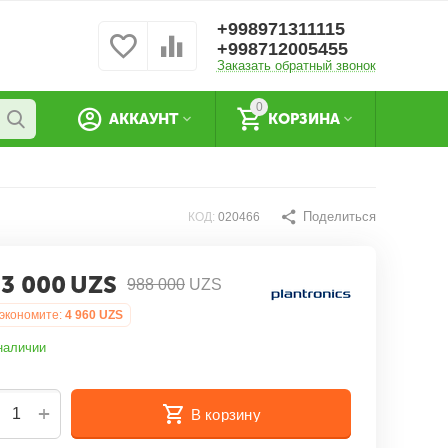
+998971311115
+998712005455
Заказать обратный звонок
0
АККАУНТ
КОРЗИНА
Поделиться
КОД:
020466
3 000
UZS
988 000
UZS
экономите:
4 960
UZS
наличии
+
В корзину