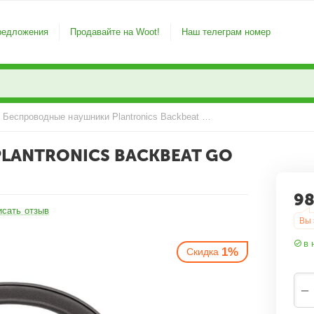
редложения
Продавайте на Woot!
Наш телеграм номер
Беспроводные наушники Plantronics Backbeat GO 600 Grey
LANTRONICS BACKBEAT GO
98
1%
Скидка
исать отзыв
Вы 
в 
−