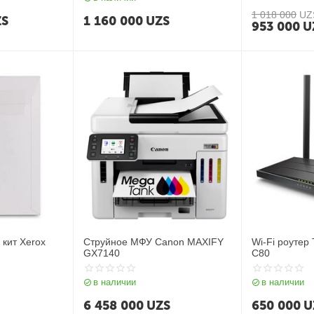
1 018 000
UZ
ZS
1 160 000
UZS
953 000
U
кит Xerox
Струйное МФУ Canon MAXIFY
Wi-Fi роутер
GX7140
C80
в наличии
в наличии
6 458 000
UZS
650 000
U