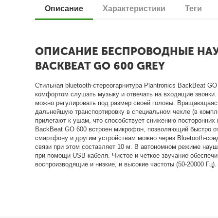
Описание
Характеристики
Теги
ОПИСАНИЕ БЕСПРОВОДНЫЕ НАУ
BACKBEAT GO 600 GREY
Стильная bluetooth-стереогарнитура Plantronics BackBeat GO
комфортом слушать музыку и отвечать на входящие звонки.
можно регулировать под размер своей головы. Вращающаяс
дальнейшую транспортировку в специальном чехле (в компл
прилегают к ушам, что способствует снижению посторонних ш
BackBeat GO 600 встроен микрофон, позволяющий быстро от
смартфону и другим устройствам можно через Bluetooth-со
связи при этом составляет 10 м. В автономном режиме науш
при помощи USB-кабеля. Чистое и четкое звучание обеспеч
воспроизводящие и низкие, и высокие частоты (50-20000 Гц).