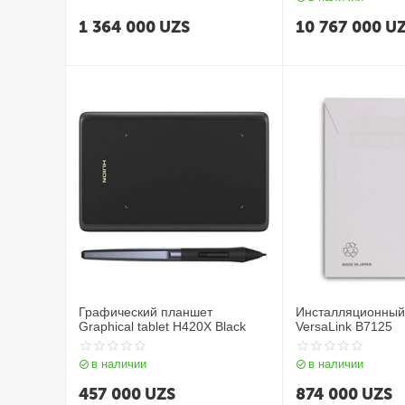
1 364 000
UZS
10 767 000
U
Графический планшет
Инсталляционный 
Graphical tablet H420X Black
VersaLink B7125
в наличии
в наличии
457 000
UZS
874 000
UZS