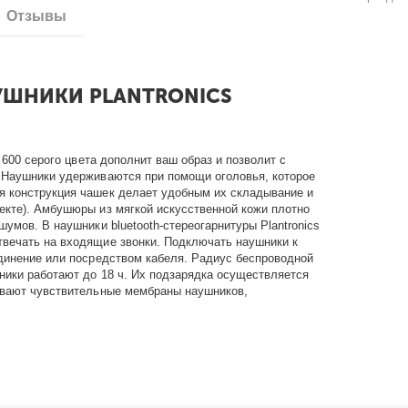
Отзывы
ШНИКИ PLANTRONICS
 600 серого цвета дополнит ваш образ и позволит с
 Наушники удерживаются при помощи оголовья, которое
я конструкция чашек делает удобным их складывание и
екте). Амбушюры из мягкой искусственной кожи плотно
умов. В наушники bluetooth-стереогарнитуры Plantronics
вечать на входящие звонки. Подключать наушники к
единение или посредством кабеля. Радиус беспроводной
ники работают до 18 ч. Их подзарядка осуществляется
ивают чувствительные мембраны наушников,