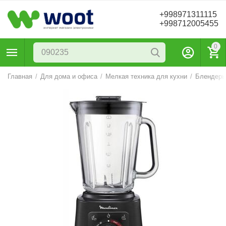
+998971311115
+998712005455
0
Главная
/
Для дома и офиса
/
Мелкая техника для кухни
/
Блендер