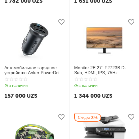
1 782 000
UZS
1 631 000
UZS
Автомобильное зарядное
Monitor 2E 27" F2723B D-
устройство Anker PowerDrive
Sub, HDMI, IPS, 75Hz
2 Alloy Black
в наличии
в наличии
157 000
UZS
1 344 000
UZS
3%
Скидка