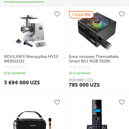
9%
Скидка
MOULINEX Мясорубка HV10
Блок питания Thermaltake
ME856D32
Smart BX1 RGB 550W
в наличии
в наличии
858 000
UZS
3 694 000
UZS
785 000
UZS