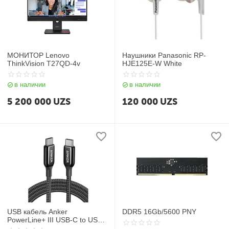
МОНИТОР Lenovo
Наушники Panasonic RP-
ThinkVision T27QD-4v
HJE125E-W White
в наличии
в наличии
5 200 000
UZS
120 000
UZS
USB кабель Anker
DDR5 16Gb/5600 PNY
PowerLine+ III USB-C to USB-
C 2.0 Cable Black