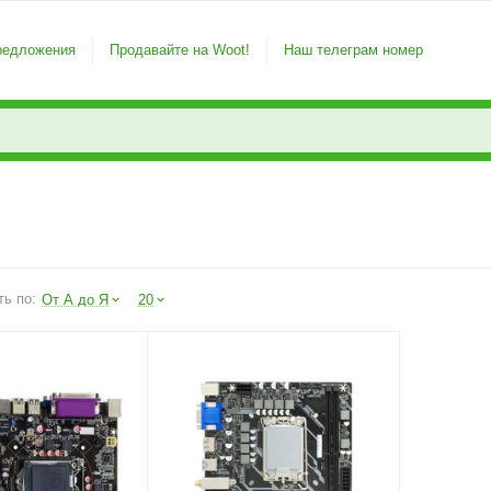
редложения
Продавайте на Woot!
Наш телеграм номер
ть по:
От А до Я
20