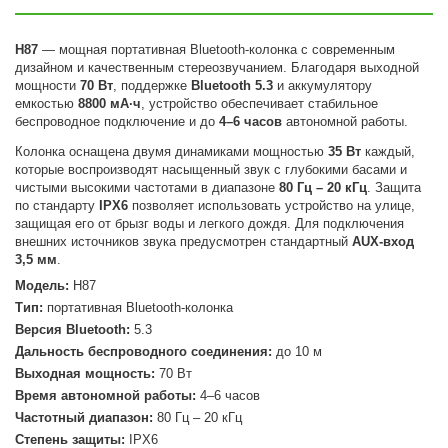
H87
— мощная портативная Bluetooth-колонка с современным
дизайном и качественным стереозвучанием. Благодаря выходной
мощности
70 Вт
, поддержке
Bluetooth 5.3
и аккумулятору
емкостью
8800 мА·ч
, устройство обеспечивает стабильное
беспроводное подключение и до
4–6 часов
автономной работы.
Колонка оснащена двумя динамиками мощностью
35 Вт
каждый,
которые воспроизводят насыщенный звук с глубокими басами и
чистыми высокими частотами в диапазоне
80 Гц – 20 кГц
. Защита
по стандарту
IPX6
позволяет использовать устройство на улице,
защищая его от брызг воды и легкого дождя. Для подключения
внешних источников звука предусмотрен стандартный
AUX-вход
3,5 мм
.
Модель:
H87
Тип:
портативная Bluetooth-колонка
Версия Bluetooth:
5.3
Дальность беспроводного соединения:
до 10 м
Выходная мощность:
70 Вт
Время автономной работы:
4–6 часов
Частотный диапазон:
80 Гц – 20 кГц
Степень защиты:
IPX6