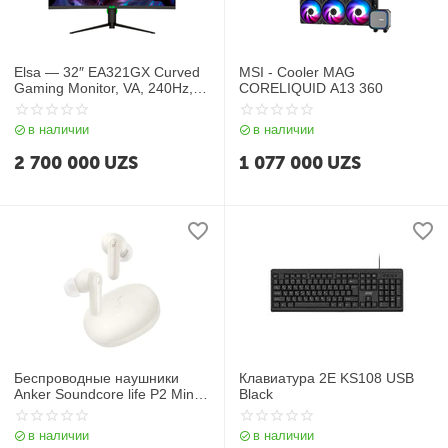
Elsa — 32″ EA321GX Curved
MSI - Cooler MAG
Gaming Monitor, VA, 240Hz,
CORELIQUID A13 360
1mc, FHD (1920*1080), HDMI,
Display port, RGB , Black
в наличии
в наличии
2 700 000
UZS
1 077 000
UZS
Беспроводные наушники
Клавиатура 2E KS108 USB
Anker Soundcore life P2 Mini
Black
White Iteration 1
в наличии
в наличии