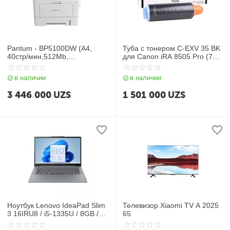
Pantum - BP5100DW (A4,
Туба с тонером C-EXV 35 BK
40стр/мин,512Mb,
для Canon iRA 8505 Pro (70
лазерное,USB2.0,сетевой,Wi
000 стр.)
FI,двуст.печать)
в наличии
в наличии
3 446 000
UZS
1 501 000
UZS
Ноутбук Lenovo IdeaPad Slim
Телевизор Xiaomi TV A 2025
3 16IRU8 / i5-1335U / 8GB /
65
SSD 256GB / 16" WUXGA