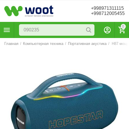
+998971311115
+998712005455
0
Главная
/
Компьютерная техника
/
Портативная акустика
/
H87 мощн