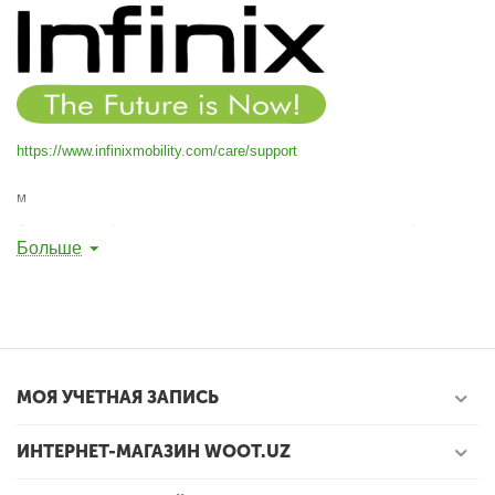
https://www.infinixmobility.com/care/support
м
Дух бренда Infinix направлен на расширение возможностей жизни
Больше
современной молодежи, чтобы они могли бросить вызов нормам и
выделиться из толпы по всему миру.
МОЯ УЧЕТНАЯ ЗАПИСЬ
ИНТЕРНЕТ-МАГАЗИН WOOT.UZ