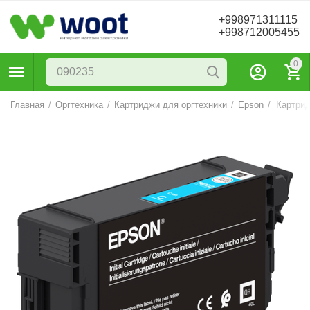
+998971311115
+998712005455
0
Главная
/
Оргтехника
/
Картриджи для оргтехники
/
Epson
/