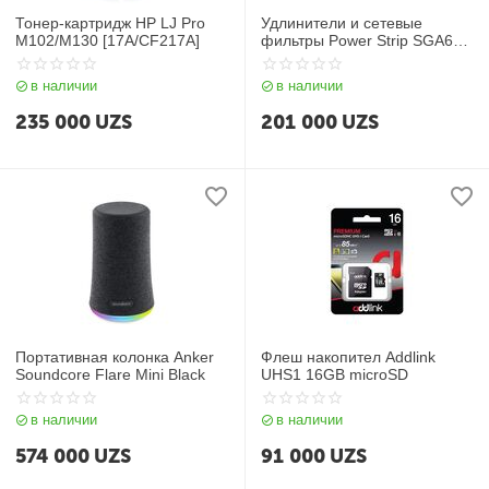
Тонер-картридж HP LJ Pro
Удлинители и сетевые
M102/M130 [17A/CF217A]
фильтры Power Strip SGA607
Max 4000w
в наличии
в наличии
235 000
UZS
201 000
UZS
Портативная колонка Anker
Флеш накопител Addlink
Soundcore Flare Mini Black
UHS1 16GB microSD
в наличии
в наличии
574 000
UZS
91 000
UZS