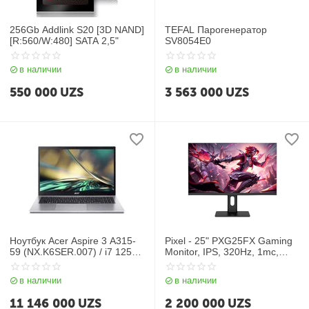
256Gb Addlink S20 [3D NAND]
TEFAL Парогенератор
[R:560/W:480] SATA 2,5"
SV8054E0
в наличии
в наличии
550 000
UZS
3 563 000
UZS
Ноутбук Acer Aspire 3 A315-
Pixel - 25" PXG25FX Gaming
59 (NX.K6SER.007) / i7 1255U
Monitor, IPS, 320Hz, 1mc,
/ 16GB / SSD 1TB /
FHD (1920*1080), HAS,
15.6",серый
HDMI+DP, Black
в наличии
в наличии
11 146 000
UZS
2 200 000
UZS