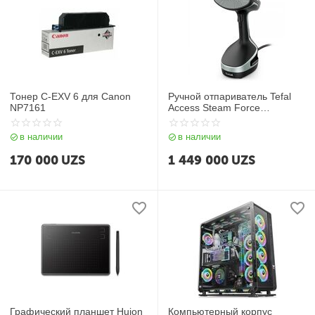
Тонер C-EXV 6 для Canon
Ручной отпариватель Tefal
NP7161
Access Steam Force
DT8230E1
в наличии
в наличии
170 000
UZS
1 449 000
UZS
Графический планшет Huion
Компьютерный корпус