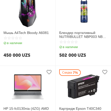
Мышь A4Tech Bloody A6081
Блендер портативный
NUTRIBULLET NBP003 NBL /
PU / W / LBL
в наличии
в наличии
450 000
UZS
502 000
UZS
7%
Скидка
HP 15-fc0130nia (4ZG) AMD
Картридж Epson T40C340