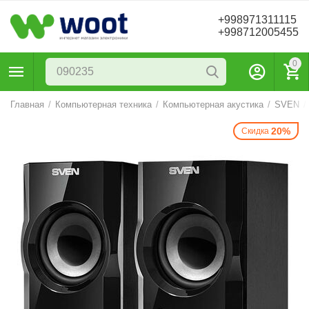
+998971311115
+998712005455
0
Главная
/
Компьютерная техника
/
Компьютерная акустика
/
SVEN
/
20%
Скидка