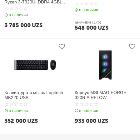
Ryzen 3-7320U| DDR4 4GB|
SSD 256GB| 15,6″ FHD| AMD
в наличии
Radeon Graphics| NoOS| RU|
в наличии
Silver
587 000
UZS
3 785 000
UZS
548 000
UZS
Клавиатура и мышь Logitech
Корпус MSI MAG FORGE
MK220 USB
320R AIRFLOW
в наличии
в наличии
352 000
UZS
933 000
UZS