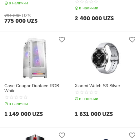
в наличии
в наличии
791 000
UZS
2 400 000
UZS
775 000
UZS
Case Cougar Duoface RGB
Xiaomi Watch S3 Silver
White
в наличии
в наличии
1 149 000
UZS
1 631 000
UZS