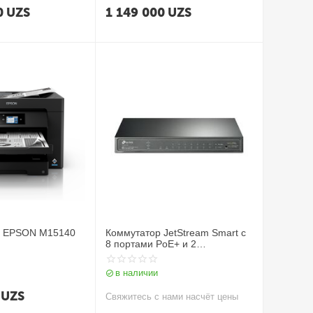
0
UZS
1 149 000
UZS
У EPSON M15140
Коммутатор JetStream Smart с
8 портами PoE+ и 2
гигабитными портами SFP TL-
SG2210P V4
в наличии
UZS
Свяжитесь с нами насчёт цены