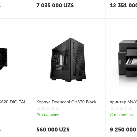
S
7 035 000
UZS
12 351 00
K620 DIGITAL
Корпус Deepcool CH370 Black
принтер МФ
в наличии
в наличии
S
560 000
UZS
9 250 000