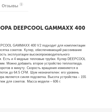
1
Отзывы
ОРА DEEPCOOL GAMMAXX 400
EEPCOOL GAMMAXX 400 V2 подходит для комплектации
десятка сокетов. Кулер, обеспечивающий рассеивание
ность эксплуатации высокопроизводительного
м. Есть и 4 медные тепловые трубки. Кулер DEEPCOOL
м. Можно добавить второе устройство теплоотвода.
боротов в минуту. Скорость вращения изменяется в
поток до 64.5 CFM. Шум незначителен: его уровень
ера является синяя подсветка. Высота устройства – 155
еж для сокетов. Масса модели – 606 г.