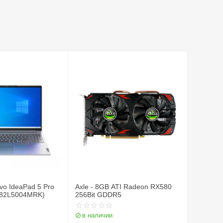
vo IdeaPad 5 Pro
Axle - 8GB ATI Radeon RX580
(82L5004MRK)
256Bit GDDR5
в наличии