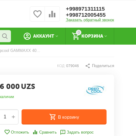
+998971311115
+998712005455
Заказать обратный звонок
0
АККАУНТ
КОРЗИНА
Кулер для процессора Deepcool GAMMAXX 400 V2 (Blue)
Поделиться
КОД:
079046
6 000
UZS
наличии
+
В корзину
Отложить
Сравнить
Задать вопрос