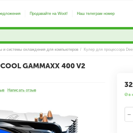
редложения
Продавайте на Woot!
Наш телеграм номер
ы и системы охлаждения для компьютеров
/
PCOOL GAMMAXX 400 V2
32
зыв
Написать отзыв
в 
−