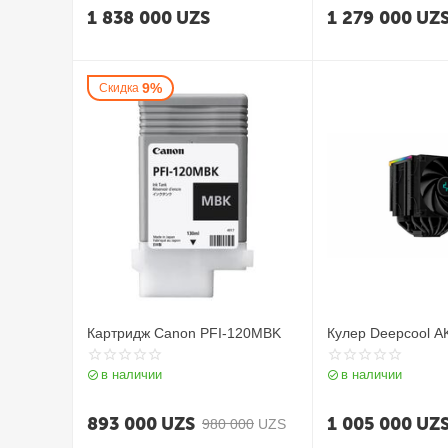
1 838 000
UZS
1 279 000
UZ
9%
Скидка
Картридж Canon PFI-120MBK
Кулер Deepcool A
в наличии
в наличии
893 000
UZS
1 005 000
UZ
980 000
UZS