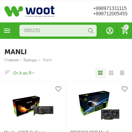
+998971311115
+998712005455
0
MANLI
Главная
/
Бренды
/
Manli
От А до Я