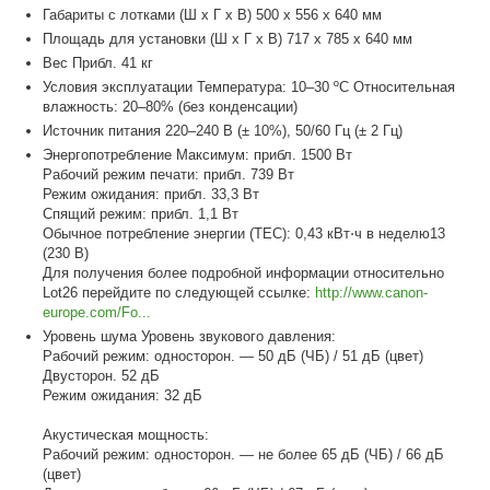
Габариты с лотками (Ш x Г x В) 500 x 556 x 640 мм
Площадь для установки (Ш x Г x В) 717 x 785 x 640 мм
Вес Прибл. 41 кг
Условия эксплуатации Температура: 10–30 ºC Относительная
влажность: 20–80% (без конденсации)
Источник питания 220–240 В (± 10%), 50/60 Гц (± 2 Гц)
Энергопотребление Максимум: прибл. 1500 Вт
Рабочий режим печати: прибл. 739 Вт
Режим ожидания: прибл. 33,3 Вт
Спящий режим: прибл. 1,1 Вт
Обычное потребление энергии (TEC): 0,43 кВт⋅ч в неделю13
(230 В)
Для получения более подробной информации относительно
Lot26 перейдите по следующей ссылке:
http://www.canon-
europe.com/Fo...
Уровень шума Уровень звукового давления:
Рабочий режим: односторон. — 50 дБ (ЧБ) / 51 дБ (цвет)
Двусторон. 52 дБ
Режим ожидания: 32 дБ
Акустическая мощность:
Рабочий режим: односторон. — не более 65 дБ (ЧБ) / 66 дБ
(цвет)