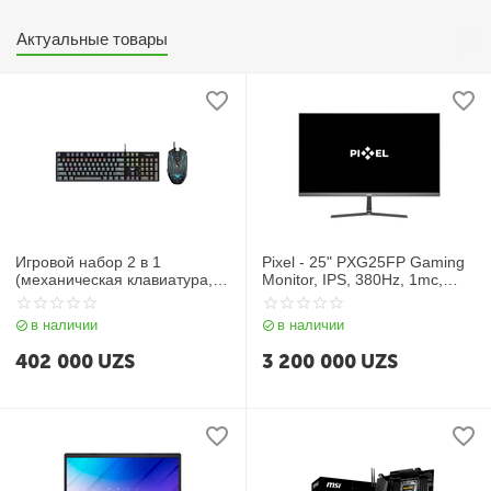
Актуальные товары
Игровой набор 2 в 1
Pixel - 25" PXG25FP Gaming
(механическая клавиатура,
Monitor, IPS, 380Hz, 1mc,
мышь) AULA T640
FHD (1920*1080), HDMI+DP,
Black
в наличии
в наличии
402 000
UZS
3 200 000
UZS