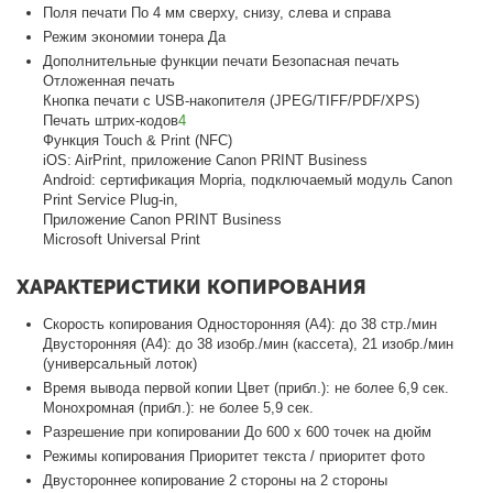
Поля печати По 4 мм сверху, снизу, слева и справа
Режим экономии тонера Да
Дополнительные функции печати Безопасная печать
Отложенная печать
Кнопка печати с USB-накопителя (JPEG/TIFF/PDF/XPS)
Печать штрих-кодов
4
Функция Touch & Print (NFC)
iOS: AirPrint, приложение Canon PRINT Business
Android: сертификация Mopria, подключаемый модуль Canon
Print Service Plug-in,
Приложение Canon PRINT Business
Microsoft Universal Print
ХАРАКТЕРИСТИКИ КОПИРОВАНИЯ
Скорость копирования Односторонняя (A4): до 38 стр./мин
Двусторонняя (A4): до 38 изобр./мин (кассета), 21 изобр./мин
(универсальный лоток)
Время вывода первой копии Цвет (прибл.): не более 6,9 сек.
Монохромная (прибл.): не более 5,9 сек.
Разрешение при копировании До 600 х 600 точек на дюйм
Режимы копирования Приоритет текста / приоритет фото
Двустороннее копирование 2 стороны на 2 стороны