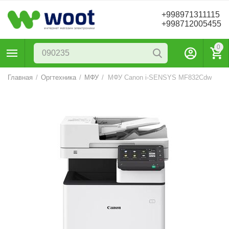
+998971311115
+998712005455
0
Главная
/
Оргтехника
/
МФУ
/
МФУ Canon i-SENSYS MF832Cdw