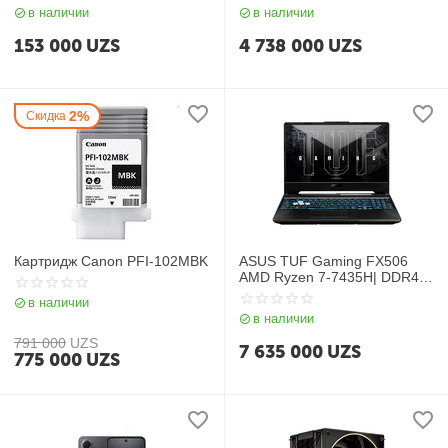
в наличии
в наличии
153 000
UZS
4 738 000
UZS
2%
Скидка
Картридж Canon PFI-102MBK
ASUS TUF Gaming FX506
AMD Ryzen 7-7435H| DDR4
8GB| SSD 512GB| 15.6″ FHD
в наличии
144Hz| 4GB GeForce
в наличии
RTX2050| Backlit| Win11| RU|
Black
791 000
UZS
7 635 000
UZS
775 000
UZS