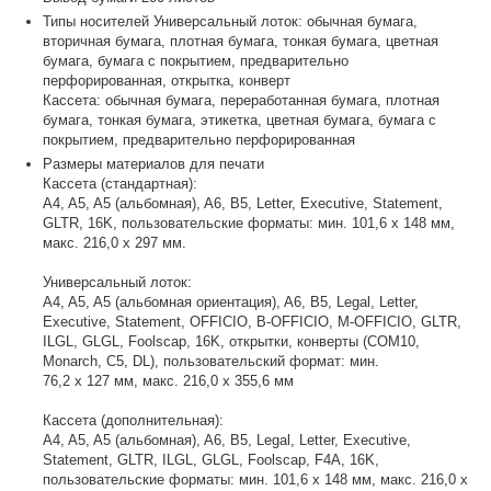
Типы носителей Универсальный лоток: обычная бумага,
вторичная бумага, плотная бумага, тонкая бумага, цветная
бумага, бумага с покрытием, предварительно
перфорированная, открытка, конверт
Кассета: обычная бумага, переработанная бумага, плотная
бумага, тонкая бумага, этикетка, цветная бумага, бумага с
покрытием, предварительно перфорированная
Размеры материалов для печати
Кассета (стандартная):
A4, A5, A5 (альбомная), A6, B5, Letter, Executive, Statement,
GLTR, 16K, пользовательские форматы: мин. 101,6 х 148 мм,
макс. 216,0 х 297 мм.
Универсальный лоток:
A4, A5, A5 (альбомная ориентация), A6, B5, Legal, Letter,
Executive, Statement, OFFICIO, B-OFFICIO, M-OFFICIO, GLTR,
ILGL, GLGL, Foolscap, 16K, открытки, конверты (COM10,
Monarch, C5, DL), пользовательский формат: мин.
76,2 x 127 мм, макс. 216,0 х 355,6 мм
Кассета (дополнительная):
A4, A5, A5 (альбомная), A6, B5, Legal, Letter, Executive,
Statement, GLTR, ILGL, GLGL, Foolscap, F4A, 16K,
пользовательские форматы: мин. 101,6 х 148 мм, макс. 216,0 х