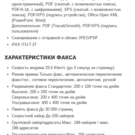
одностраничный), PDF (сжатый, с возможностью поиска,
PDF/A-1b, с шифрованием), XPS (сжатый, с возможностью
поиска), PDF/XPS (подпись устройства), Office Open XML
(PowerPoint, Word)
Дополнительно: PDF (Trace&Smooth), PDF/XPS (подпись
пользователя)
Сканирование с отправкой в облако JPEG/PDF
iFAX ITU-T.37
ХАРАКТЕРИСТИКИ ФАКСА
Скорость модема 33,6 Кбит/с (до 3 секунд на страницу)
Режим приема Только факс, автоматическое переключение
факс/тел., сетевое переключение, автоответчик, ручной
Разрешение факса Стандартное: 200 x 100 точек на дюйм
Высокое: 200 x 200 точек на дюйм
Сверхвысокое: 200 x 400 точек на дюйм
Ультравысокое: 400 x 400 точек на дюйм
Память факса До 30 000 страниц
Скоростной набор До 200 наборов
Групповой набор/адресаты Макс. 199 наборов / макс.
199 адресатов
Последовательная передача Макс. 256 адресатов