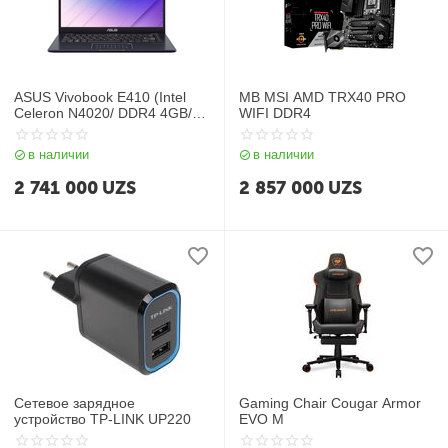
ASUS Vivobook E410 (Intel
MB MSI AMD TRX40 PRO
Celeron N4020/ DDR4 4GB/
WIFI DDR4
SSD 512GB/ 14" HD/ Intel
UHD Graphics/ Win11/ RU)
в наличии
в наличии
Blue
2 741 000
UZS
2 857 000
UZS
Сетевое зарядное
Gaming Chair Cougar Armor
устройство TP-LINK UP220
EVO M