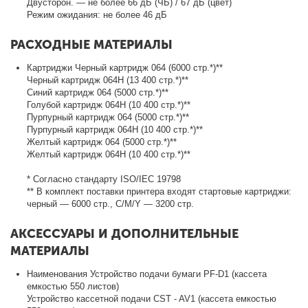
Двусторон. — не более 66 дБ (ЧБ) / 67 дБ (цвет)
Режим ожидания: не более 46 дБ
РАСХОДНЫЕ МАТЕРИАЛЫ
Картриджи Черный картридж 064 (6000 стр.*)**
Черный картридж 064H (13 400 стр.*)**
Синий картридж 064 (5000 стр.*)**
Голубой картридж 064H (10 400 стр.*)**
Пурпурный картридж 064 (5000 стр.*)**
Пурпурный картридж 064H (10 400 стр.*)**
Желтый картридж 064 (5000 стр.*)**
Желтый картридж 064H (10 400 стр.*)**
* Согласно стандарту ISO/IEC 19798
** В комплект поставки принтера входят стартовые картриджи:
черный — 6000 стр., C/M/Y — 3200 стр.
АКСЕССУАРЫ И ДОПОЛНИТЕЛЬНЫЕ
МАТЕРИАЛЫ
Наименования Устройство подачи бумаги PF-D1 (кассета
емкостью 550 листов)
Устройство кассетной подачи CST - AV1 (кассета емкостью