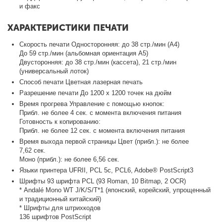
и факс
ХАРАКТЕРИСТИКИ ПЕЧАТИ
Скорость печати Односторонняя: до 38 стр./мин (A4)
До 59 стр./мин (альбомная ориентация A5)
Двусторонняя: до 38 стр./мин (кассета), 21 стр./мин
(универсальный лоток)
Способ печати Цветная лазерная печать
Разрешение печати До 1200 х 1200 точек на дюйм
Время прогрева Управление с помощью кнопок:
Прибл. не более 4 сек. с момента включения питания
Готовность к копированию:
Прибл. не более 12 сек. с момента включения питания
Время выхода первой страницы Цвет (прибл.): не более
7,62 сек.
Моно (прибл.): не более 6,56 сек.
Языки принтера UFRII, PCL 5c, PCL6, Adobe® PostScript3
Шрифты 93 шрифта PCL (93 Roman, 10 Bitmap, 2 OCR)
* Andalé Mono WT J/K/S/T*1 (японский, корейский, упрощенный
и традиционный китайский)
* Шрифты для штрихкодов
136 шрифтов PostScript