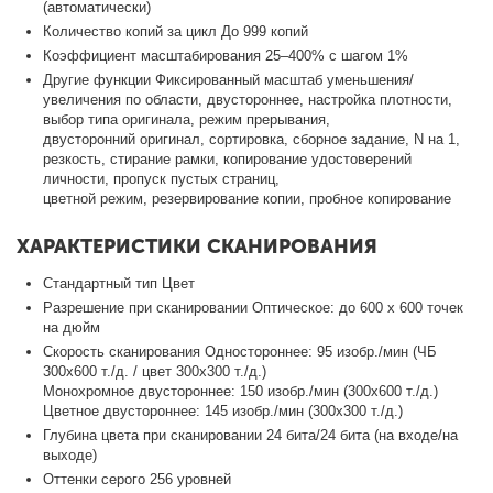
(автоматически)
Количество копий за цикл До 999 копий
Коэффициент масштабирования 25–400% с шагом 1%
Другие функции Фиксированный масштаб уменьшения/
увеличения по области, двустороннее, настройка плотности,
выбор типа оригинала, режим прерывания,
двусторонний оригинал, сортировка, сборное задание, N на 1,
резкость, стирание рамки, копирование удостоверений
личности, пропуск пустых страниц,
цветной режим, резервирование копии, пробное копирование
ХАРАКТЕРИСТИКИ СКАНИРОВАНИЯ
Стандартный тип Цвет
Разрешение при сканировании Оптическое: до 600 x 600 точек
на дюйм
Скорость сканирования Одностороннее: 95 изобр./мин (ЧБ
300x600 т./д. / цвет 300x300 т./д.)
Монохромное двустороннее: 150 изобр./мин (300x600 т./д.)
Цветное двустороннее: 145 изобр./мин (300x300 т./д.)
Глубина цвета при сканировании 24 бита/24 бита (на входе/на
выходе)
Оттенки серого 256 уровней