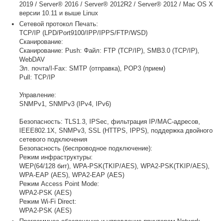
2019 / Server® 2016 / Server® 2012R2 / Server® 2012 / Mac OS X
версии 10.11 и выше Linux
Сетевой протокол Печать:
TCP/IP (LPD/Port9100/IPP/IPPS/FTP/WSD)
Сканирование:
Сканирование: Push: Файл: FTP (TCP/IP), SMB3.0 (TCP/IP),
WebDAV
Эл. почта/I-Fax: SMTP (отправка), POP3 (прием)
Pull: TCP/IP
Управление:
SNMPv1, SNMPv3 (IPv4, IPv6)
Безопасность: TLS1.3, IPSec, фильтрация IP/MAC-адресов,
IEEE802.1X, SNMPv3, SSL (HTTPS, IPPS), поддержка двойного
сетевого подключения
Безопасность (беспроводное подключение):
Режим инфраструктуры:
WEP(64/128 бит), WPA-PSK(TKIP/AES), WPA2-PSK(TKIP/AES),
WPA-EAP (AES), WPA2-EAP (AES)
Режим Access Point Mode:
WPA2-PSK (AES)
Режим Wi-Fi Direct:
WPA2-PSK (AES)