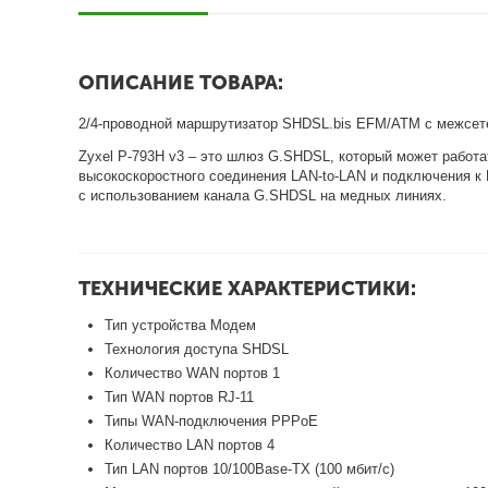
ОПИСАНИЕ ТОВАРА:
2/4-проводной маршрутизатор SHDSL.bis EFM/ATM с межсет
Zyxel P-793H v3 – это шлюз G.SHDSL, который может работа
высокоскоростного соединения LAN-to-LAN и подключения 
с использованием канала G.SHDSL на медных линиях.
ТЕХНИЧЕСКИЕ ХАРАКТЕРИСТИКИ:
Тип устройства Модем
Технология доступа SHDSL
Количество WAN портов 1
Тип WAN портов RJ-11
Типы WAN-подключения PPPoE
Количество LAN портов 4
Тип LAN портов 10/100Base-TX (100 мбит/с)