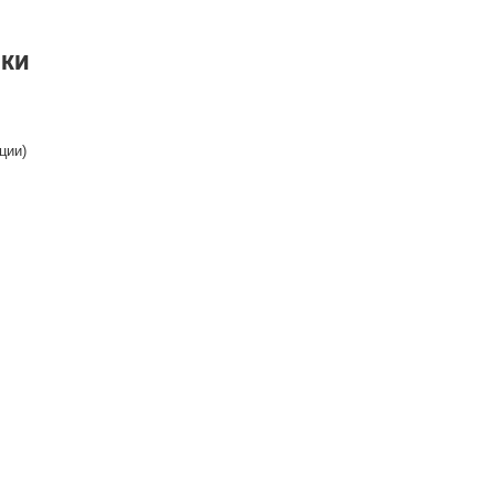
ИКИ
ции)