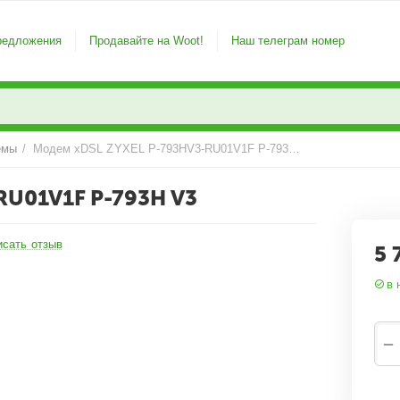
редложения
Продавайте на Woot!
Наш телеграм номер
емы
/
Модем xDSL ZYXEL P-793HV3-RU01V1F P-793H v3
U01V1F P-793H V3
исать отзыв
5 
в 
−