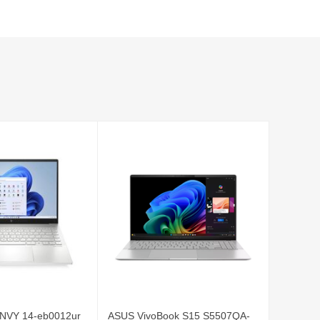
ENVY 14-eb0012ur
ASUS VivoBook S15 S5507QA-