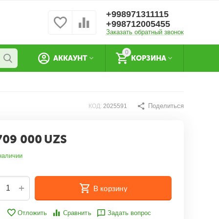
+998971311115
+998712005455
Заказать обратный звонок
0
АККАУНТ
КОРЗИНА
Поделиться
КОД:
2025591
709 000
UZS
наличии
+
В корзину
Отложить
Сравнить
Задать вопрос