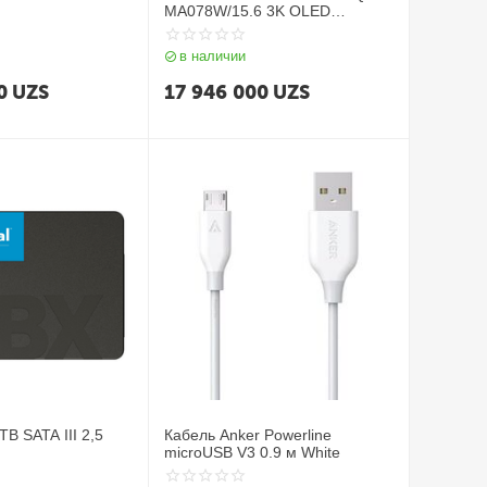
MA078W/15.6 3K OLED
120Hz/Qualcomm Snapdragon X
Elite X1E 78 100 3.4
в наличии
Ghz/32GB/SSD 1TB/Win11
0
UZS
17 946 000
UZS
TB SATA III 2,5
Кабель Anker Powerline
microUSB V3 0.9 м White