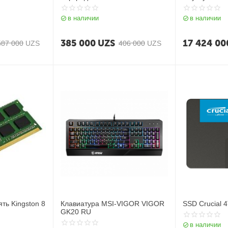
в наличии
в наличии
385 000
UZS
17 424 00
587 000
UZS
406 000
UZS
ть Kingston 8
Клавиатура MSI-VIGOR VIGOR
SSD Crucial 4
M
GK20 RU
в наличии