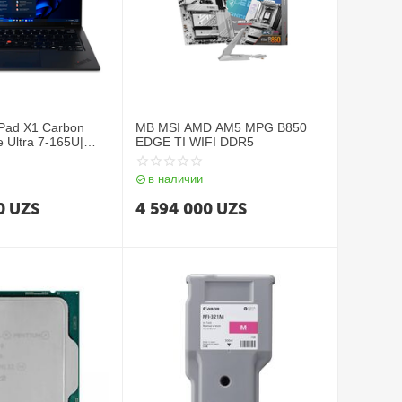
Pad X1 Carbon
MB MSI AMD AM5 MPG B850
e Ultra 7-165U|
EDGE TI WIFI DDR5
SSD 1TB| 14″
Intel Iris Xe
в наличии
klit| 4G| Win11Pro|
0
UZS
4 594 000
UZS