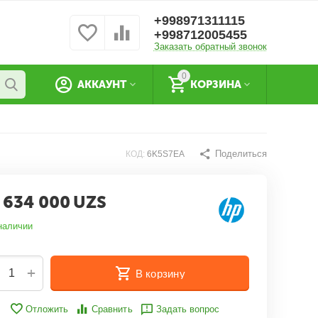
+998971311115
+998712005455
Заказать обратный звонок
0
АККАУНТ
КОРЗИНА
Поделиться
КОД:
6K5S7EA
 634 000
UZS
наличии
+
В корзину
Отложить
Сравнить
Задать вопрос