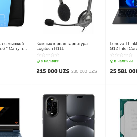
ка с мышкой
Компьютерная гарнитура
Lenovo Think
5.6 " Carrying
Logitech H111
G12 Intel Cor
use
DDR5 32GB| 
WUXGA OLED| 
в наличии
в наличии
Graphics| Bac
RU| Black
215 000
UZS
25 581 00
235 000
UZS