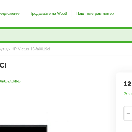
редложения
Продавайте на Woot!
Наш телеграм номер
утбук HP Victus 15-fa0019ci
CI
исать отзыв
12
в 
−