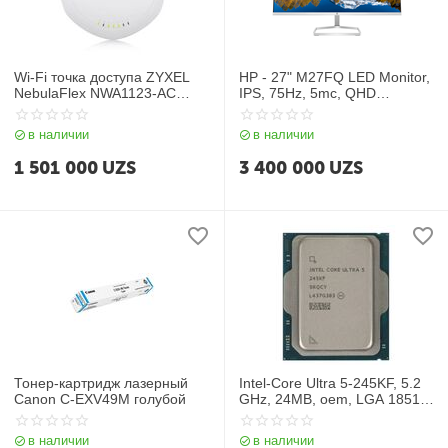
Wi-Fi точка доступа ZYXEL
HP - 27" M27FQ LED Monitor,
NebulaFlex NWA1123-AC
IPS, 75Hz, 5mc, QHD
PRO
(2560x1440),
DisplayPort+HDMI, Silver
в наличии
в наличии
Black
1 501 000
UZS
3 400 000
UZS
Тонер-картридж лазерный
Intel-Core Ultra 5-245KF, 5.2
Canon C-EXV49M голубой
GHz, 24MB, oem, LGA 1851,
Arrow Lake
в наличии
в наличии