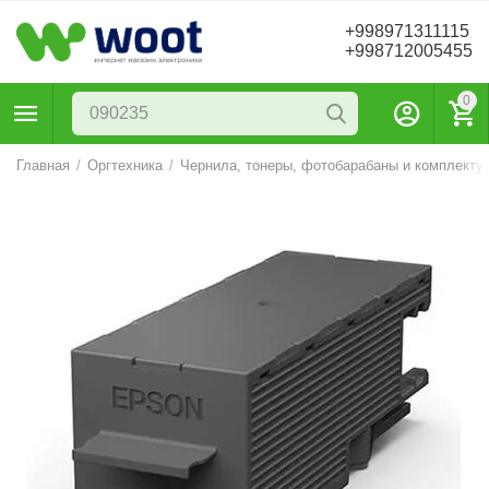
+998971311115
+998712005455
0
Главная
/
Оргтехника
/
Чернила, тонеры, фотобарабаны и комплекту