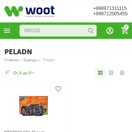
+998971311115
+998712005455
0
PELADN
Главная
/
Бренды
/
Peladn
От А до Я