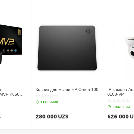
я
Коврик для мыши HP Omen 100
IP-камера Ae
 MVP K850
0103-VP
в наличии
в наличии
S
280 000
UZS
626 000
U