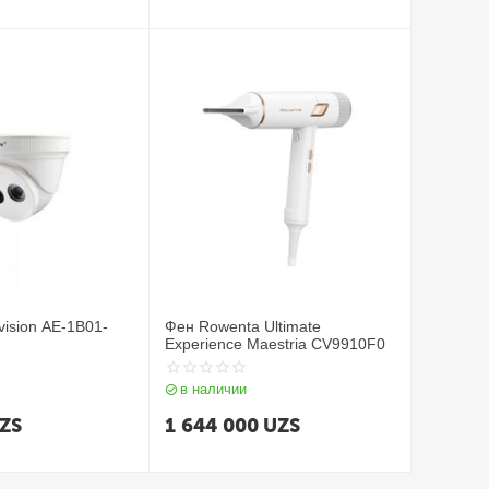
vision AE-1B01-
Фен Rowenta Ultimate
Experience Maestria CV9910F0
в наличии
ZS
1 644 000
UZS