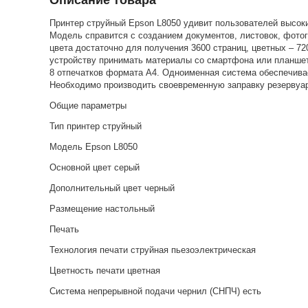
Описание товара
Принтер струйный Epson L8050 удивит пользователей высок
Модель справится с созданием документов, листовок, фотог
цвета достаточно для получения 3600 страниц, цветных – 7
устройству принимать материалы со смартфона или планшет
8 отпечатков формата А4. Одноименная система обеспечивае
Необходимо производить своевременную заправку резервуар
Общие параметры
Тип принтер струйный
Модель Epson L8050
Основной цвет серый
Дополнительный цвет черный
Размещение настольный
Печать
Технология печати струйная пьезоэлектрическая
Цветность печати цветная
Система непрерывной подачи чернил (СНПЧ) есть