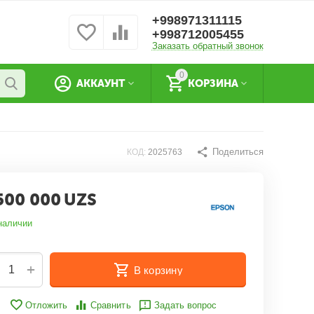
+998971311115
+998712005455
Заказать обратный звонок
0
АККАУНТ
КОРЗИНА
Поделиться
КОД:
2025763
500 000
UZS
наличии
+
В корзину
Отложить
Сравнить
Задать вопрос