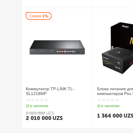
1%
Скидка
Коммутатор TP-LINK TL-
Блоки питания дл
SL1218MP
компьютеров Psu
80+ Gold
в наличии
в наличии
2 023 000
UZS
1 364 000
UZ
2 010 000
UZS