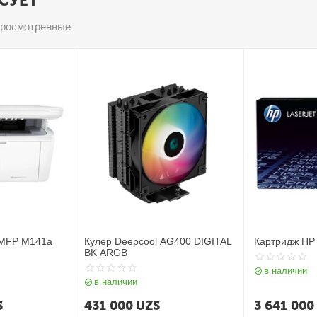
СУЕТ
просмотренные
 MFP M141a
Кулер Deepcool AG400 DIGITAL
Картридж HP
BK ARGB
в наличии
в наличии
S
431 000
UZS
3 641 000