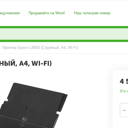
редложения
Продавайте на Woot!
Наш телеграм номер
/
Принтер Epson L8050 (Струйный, A4, Wi-Fi)
ЫЙ, A4, WI-FI)
4 
в 
−