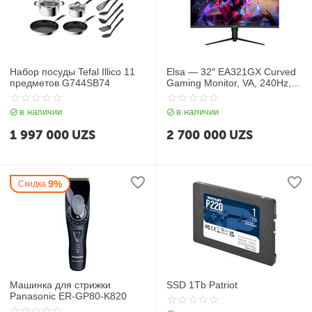
Набор посуды Tefal Illico 11
Elsa — 32″ EA321GX Curved
предметов G744SB74
Gaming Monitor, VA, 240Hz,
1mc, FHD (1920*1080), HDMI,
Display port, RGB , Black
в наличии
в наличии
1 997 000
UZS
2 700 000
UZS
9%
Скидка
Машинка для стрижки
SSD 1Tb Patriot
Panasonic ER-GP80-K820