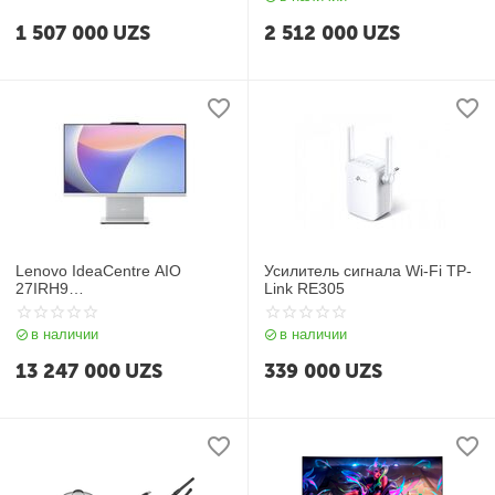
1 507 000
UZS
2 512 000
UZS
Lenovo IdeaCentre AIO
Усилитель сигнала Wi‑Fi TP-
27IRH9
Link RE305
(i7/16/512GbNVME/27") Cloud
Grey
в наличии
в наличии
13 247 000
UZS
339 000
UZS