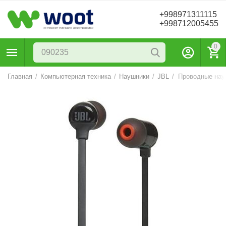
+998971311115
+998712005455
0
Главная
/
Компьютерная техника
/
Наушники
/
JBL
/
Проводные нау