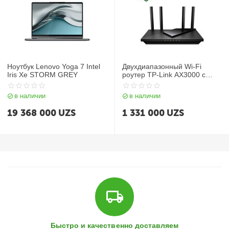
Ноутбук Lenovo Yoga 7 Intel
Двухдиапазонный Wi-Fi
Iris Xe STORM GREY
роутер TP-Link AX3000 с
портом WAN/LAN 2,5 Гбит/с и
поддержкой Mesh Archer
в наличии
в наличии
AX55 Pro
19 368 000
UZS
1 331 000
UZS
Быстро и качественно доставляем