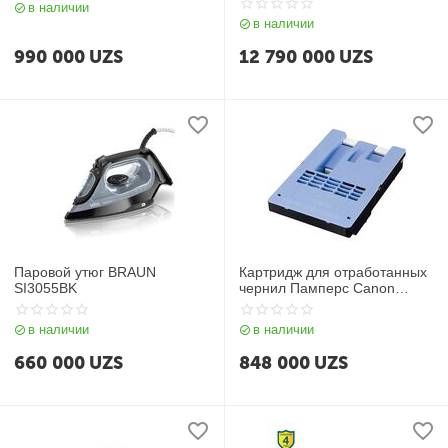
в наличии
IPS/Intel® Iris® Xᶱ Graphics/
в наличии
wireless key + mouse/ NoOS/
RU) White
990 000
UZS
12 790 000
UZS
Паровой утюг BRAUN
Картридж для отработанных
SI3055BK
чернил Памперс Canon
Maintenance Cartridge MC10
для Canon 670/750/770
в наличии
в наличии
660 000
UZS
848 000
UZS