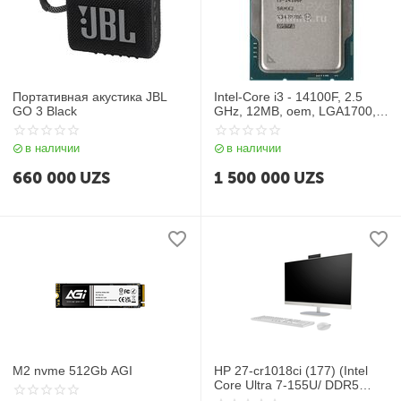
Портативная акустика JBL
Intel-Core i3 - 14100F, 2.5
GO 3 Black
GHz, 12MB, oem, LGA1700,
Raptor Lake
в наличии
в наличии
660 000
UZS
1 500 000
UZS
M2 nvme 512Gb AGI
HP 27-cr1018ci (177) (Intel
Core Ultra 7-155U/ DDR5
16GB/ SSD 512GB/ 27 FHD