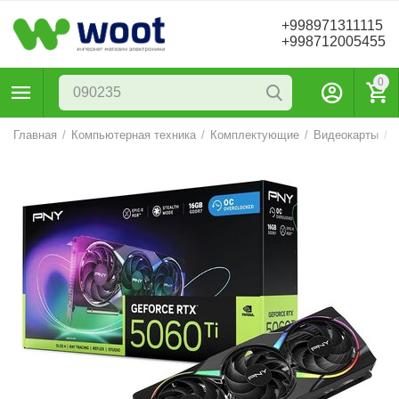
+998971311115
+998712005455
0
Главная
/
Компьютерная техника
/
Комплектующие
/
Видеокарты
/