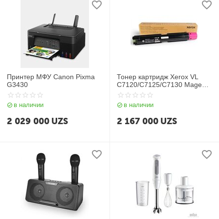
Принтер МФУ Canon Pixma
Тонер картридж Xerox VL
G3430
C7120/С7125/С7130 Magenta
(18 500 p)
в наличии
в наличии
2 029 000
UZS
2 167 000
UZS