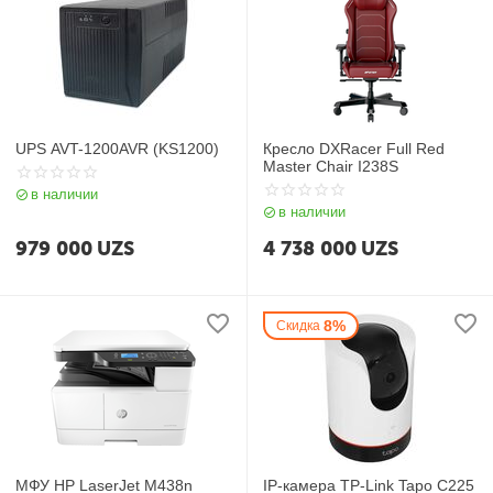
UPS AVT-1200AVR (KS1200)
Кресло DXRacer Full Red
Master Chair I238S
в наличии
в наличии
979 000
UZS
4 738 000
UZS
8%
Скидка
МФУ HP LaserJet M438n
IP-камера TP-Link Tapo C225