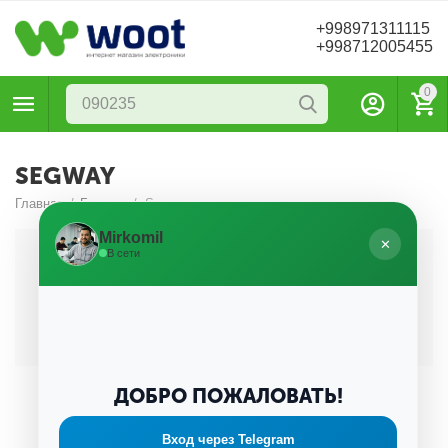
+998971311115
+998712005455
0
SEGWAY
Главная
/
Бренды
/
Segway
Mirkomil
✕
В сети
В этой категории нет товаров
ДОБРО ПОЖАЛОВАТЬ!
Вход через Telegram