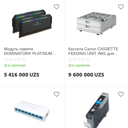
Модуль памяти
Кассета Canon CASSETTE
DOMINATOR® PLATINUM
FEEDING UNIT AW1 для
RGB 64 ГБ (2x32 ГБ) DDR5
Canon iRC32xx/38xx/ 2730i
DRAM 6000 МГц C40 —
в наличии
в наличии
черный
5 416 000
UZS
9 600 000
UZS