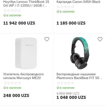
Ноутбук Lenovo ThinkBook 15
Картридж Canon 045H Black
G4 IAP / i7-1255U / 16GB /
SSD 512GB / 15.6", серый
в наличии
в наличии
11 942 000
UZS
1 185 000
UZS
Усилитель беспроводного
Беспроводные наушники
сигнала Mercusys ME20
Plantronics BackBeat FIT 500
Teal
в наличии
в наличии
1 052 000
UZS
248 000
UZS
1 048 000
UZS